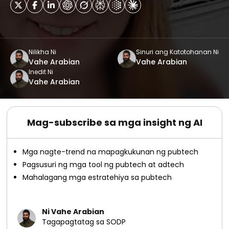
Nilikha Ni
Sinuri ang Katotohanan Ni
Vahe Arabian
Vahe Arabian
Inedit Ni
Vahe Arabian
Mag-subscribe sa mga insight ng AI
Mga nagte-trend na mapagkukunan ng pubtech
Pagsusuri ng mga tool ng pubtech at adtech
Mahalagang mga estratehiya sa pubtech
Ni Vahe Arabian
Tagapagtatag sa SODP