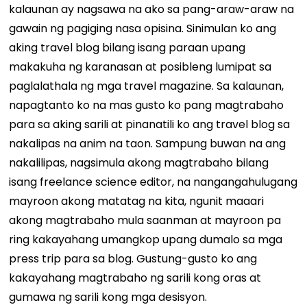
kalaunan ay nagsawa na ako sa pang-araw-araw na
gawain ng pagiging nasa opisina. Sinimulan ko ang
aking travel blog bilang isang paraan upang
makakuha ng karanasan at posibleng lumipat sa
paglalathala ng mga travel magazine. Sa kalaunan,
napagtanto ko na mas gusto ko pang magtrabaho
para sa aking sarili at pinanatili ko ang travel blog sa
nakalipas na anim na taon. Sampung buwan na ang
nakalilipas, nagsimula akong magtrabaho bilang
isang freelance science editor, na nangangahulugang
mayroon akong matatag na kita, ngunit maaari
akong magtrabaho mula saanman at mayroon pa
ring kakayahang umangkop upang dumalo sa mga
press trip para sa blog. Gustung-gusto ko ang
kakayahang magtrabaho ng sarili kong oras at
gumawa ng sarili kong mga desisyon.