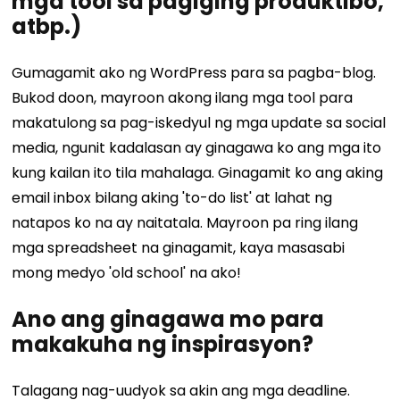
mga tool sa pagiging produktibo,
atbp.)
Gumagamit ako ng WordPress para sa pagba-blog.
Bukod doon, mayroon akong ilang mga tool para
makatulong sa pag-iskedyul ng mga update sa social
media, ngunit kadalasan ay ginagawa ko ang mga ito
kung kailan ito tila mahalaga. Ginagamit ko ang aking
email inbox bilang aking 'to-do list' at lahat ng
natapos ko na ay naitatala. Mayroon pa ring ilang
mga spreadsheet na ginagamit, kaya masasabi
mong medyo 'old school' na ako!
Ano ang ginagawa mo para
makakuha ng inspirasyon?
Talagang nag-uudyok sa akin ang mga deadline.