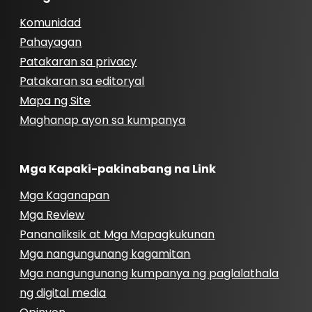
Komunidad
Pahayagan
Patakaran sa privacy
Patakaran sa editoryal
Mapa ng Site
Maghanap ayon sa kumpanya
Mga Kapaki-pakinabang na Link
Mga Kaganapan
Mga Review
Pananaliksik at Mga Mapagkukunan
Mga nangungunang kagamitan
Mga nangungunang kumpanya ng paglalathala
ng digital media