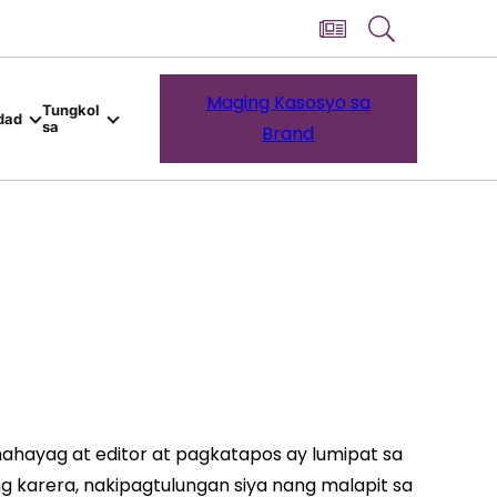
Maging Kasosyo sa
Tungkol
dad
sa
Brand
ahayag at editor at pagkatapos ay lumipat sa
 karera, nakipagtulungan siya nang malapit sa