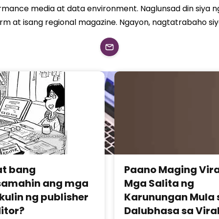
erformance media at data environment. Naglunsad din siya 
 at isang regional magazine. Ngayon, nagtatrabaho siya 
t bang
Paano Maging Vira
samahin ang mga
Mga Salita ng
kulin ng publisher
Karunungan Mula 
itor?
Dalubhasa sa Vira