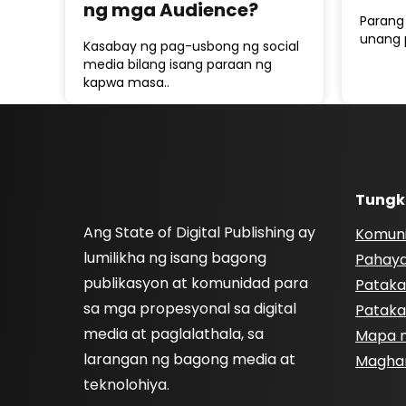
ng mga Audience?
Parang
unang 
Kasabay ng pag-usbong ng social
media bilang isang paraan ng
kapwa masa..
Tungk
Ang State of Digital Publishing ay
Komun
lumilikha ng isang bagong
Pahay
publikasyon at komunidad para
Pataka
sa mga propesyonal sa digital
Pataka
media at paglalathala, sa
Mapa n
larangan ng bagong media at
Magha
teknolohiya.