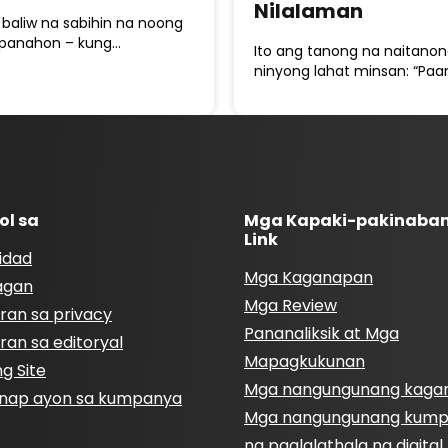
Nilalaman
 baliw na sabihin na noong
panahon – kung…
Ito ang tanong na naitano
ninyong lahat minsan: “Pa
ol sa
Mga Kapaki-pakinaba
Link
idad
Mga Kaganapan
agan
Mga Review
ran sa privacy
Pananaliksik at Mga
ran sa editoryal
Mapagkukunan
g Site
Mga nangungunang kaga
nap ayon sa kumpanya
Mga nangungunang kum
ng paglalathala ng digita