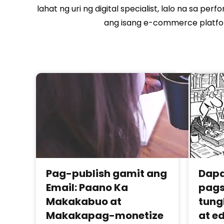
lahat ng uri ng digital specialist, lalo na sa p
ang isang e-commerce platform
Pag-publish gamit ang
Dapa
Email: Paano Ka
pag
Makakabuo at
tung
Makakapag-monetize
at ed