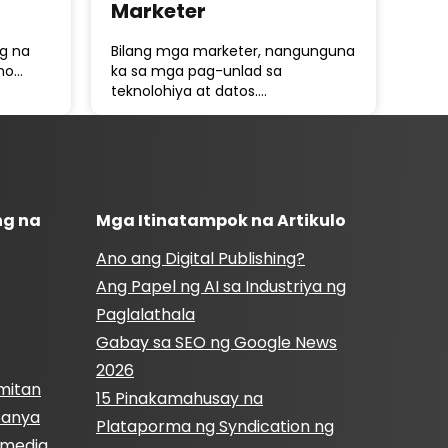
Marketer
ng na
Bilang mga marketer, nangunguna
ano…
ka sa mga pag-unlad sa
teknolohiya at datos.…
ng na
Mga Itinatampok na Artikulo
Ano ang Digital Publishing?
Ang Papel ng AI sa Industriya ng
Paglalathala
Gabay sa SEO ng Google News
2026
mitan
15 Pinakamahusay na
panya
Plataporma ng Syndication ng
l media