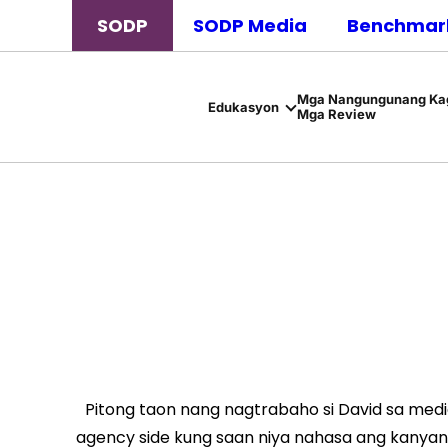
SODP
SODP Media
Benchmark
Mga Nangungunang Kag
Edukasyon
Mga Review
Pitong taon nang nagtrabaho si David sa med
agency side kung saan niya nahasa ang kanyan