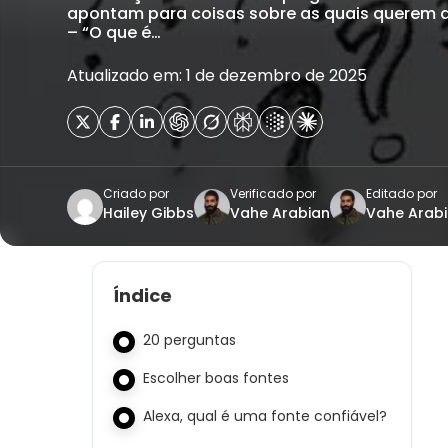
apontam para coisas sobre as quais querem a
– “O que é…
Atualizado em: 1 de dezembro de 2025
Criado por
Verificado por
Editado por
Hailey Gibbs
Vahe Arabian
Vahe Arab
Índice
20 perguntas
Escolher boas fontes
Alexa, qual é uma fonte confiável?