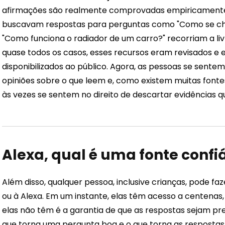
afirmações são realmente comprovadas empiricamente.
buscavam respostas para perguntas como "Como se cha
"Como funciona o radiador de um carro?" recorriam a liv
quase todos os casos, esses recursos eram revisados ​​e 
disponibilizados ao público. Agora, as pessoas se sentem
opiniões sobre o que leem e, como existem muitas fontes
às vezes se sentem no direito de descartar evidências q
Alexa, qual é uma fonte confi
Além disso, qualquer pessoa, inclusive crianças, pode fa
ou à Alexa. Em um instante, elas têm acesso a centenas,
elas não têm é a garantia de que as respostas sejam pr
que torna uma pergunta boa e o que torna as respostas 