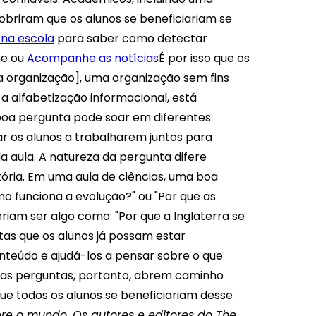
obriram que os alunos se beneficiariam se
na escola
para saber como detectar
ne ou
Acompanhe as notícias
É por isso que os
 organização], uma organização sem fins
a alfabetização informacional, está
boa pergunta pode soar em diferentes
r os alunos a trabalharem juntos para
 aula. A natureza da pergunta difere
tória. Em uma aula de ciências, uma boa
o funciona a evolução?" ou "Por que as
riam ser algo como: "Por que a Inglaterra se
ntas que os alunos já possam estar
eúdo e ajudá-los a pensar sobre o que
ssas perguntas, portanto, abrem caminho
ue todos os alunos se beneficiariam desse
bre o mundo. Os autores e editores do The