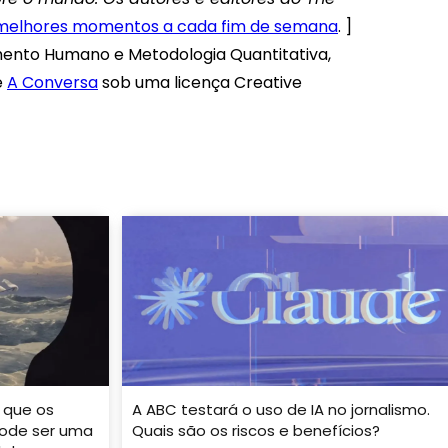
 melhores momentos a cada fim de semana
. ]
mento Humano e Metodologia Quantitativa,
e
A Conversa
sob uma licença Creative
 que os
A ABC testará o uso de IA no jornalismo.
ode ser uma
Quais são os riscos e benefícios?