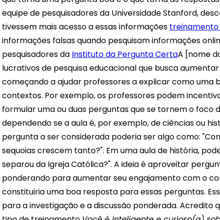
equipe de pesquisadores da Universidade Stanford, desc
tivessem mais acesso a essas informações
treinamento 
informações falsas quando pesquisam informações onli
pesquisadores da
Instituto da Pergunta Certa
A [nome da
lucrativos de pesquisa educacional que busca aumentar 
começando a ajudar professores a explicar como uma 
contextos. Por exemplo, os professores podem incentiva
formular uma ou duas perguntas que se tornem o foco da
dependendo se a aula é, por exemplo, de ciências ou his
pergunta a ser considerada poderia ser algo como: "Com
sequoias crescem tanto?". Em uma aula de história, pode
separou da Igreja Católica?". A ideia é aproveitar pergu
ponderando para aumentar seu engajamento com o cont
constituiria uma boa resposta para essas perguntas. E
para a investigação e a discussão ponderada. Acredito q
tipo de treinamento
Você é inteligente e curioso(a) so