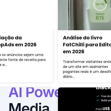
iação da
Análise do livro
topAds em 2026
FatChilli para Edit
em 2026
 os anúncios sejam uma
ante fonte de receita para
Transformar visitantes an
s e…
de um site em assinantes
pagantes reais é um desafi
diário…