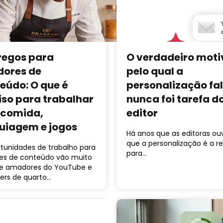
egos para
O verdadeiro moti
dores de
pelo qual a
eúdo: O que é
personalização fal
iso para trabalhar
nunca foi tarefa d
comida,
editor
iagem e jogos
Há anos que as editoras o
que a personalização é a r
rtunidades de trabalho para
para…
res de conteúdo vão muito
e amadores do YouTube e
ers de quarto…