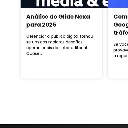
Análise do Glide Nexa
Como
para 2025
Goog
tráf
Gerenciar o público digital tornou-
se um dos maiores desafios
Se você
operacionais do setor editorial.
provav
Quase…
a repe