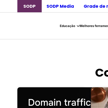
SODP
SODP Media
Grade de 
Educação
Melhores ferramen
C