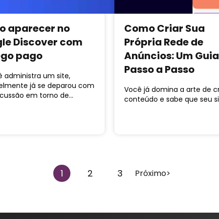
 aparecer no
Como Criar Sua
le Discover com
Própria Rede de
ego pago
Anúncios: Um Guia
Passo a Passo
 administra um site,
elmente já se deparou com
Você já domina a arte de cr
rcussão em torno de…
conteúdo e sabe que seu s
1
2
3
Próximo>