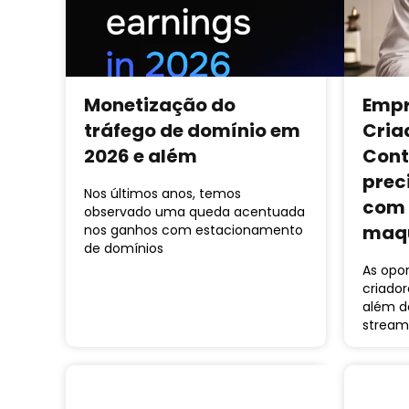
Monetização do
Empr
tráfego de domínio em
Cria
2026 e além
Cont
prec
Nos últimos anos, temos
com 
observado uma queda acentuada
maqu
nos ganhos com estacionamento
de domínios
As opo
criado
além d
stream