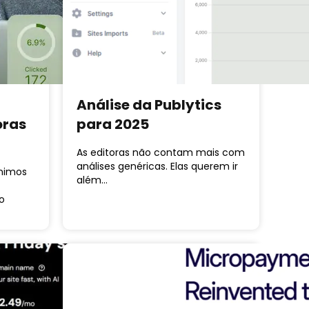
Análise da Publytics
oras
para 2025
As editoras não contam mais com
análises genéricas. Elas querem ir
ônimos
além…
o