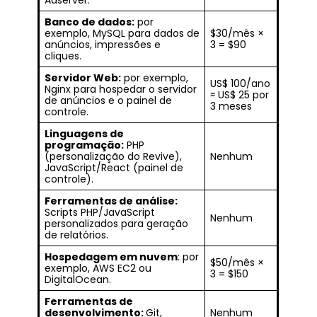
Adserver.
Banco de dados:
por
exemplo, MySQL para dados de
$30/mês ×
anúncios, impressões e
3 = $90
cliques.
Servidor Web:
por exemplo,
US$ 100/ano
Nginx para hospedar o servidor
≈ US$ 25 por
de anúncios e o painel de
3 meses
controle.
Linguagens de
programação:
PHP
(personalização do Revive),
Nenhum
JavaScript/React (painel de
controle).
Ferramentas de análise:
Scripts PHP/JavaScript
Nenhum
personalizados para geração
de relatórios.
Hospedagem em nuvem
: por
$50/mês ×
exemplo, AWS EC2 ou
3 = $150
DigitalOcean.
Ferramentas de
desenvolvimento:
Git,
Nenhum