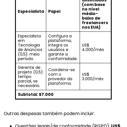
associados
(com base
no nível
Especialista
Papel
médio-
baixo de
freelancers
nos EUA)
Especialista
Configura a
em
plataforma,
Tecnologia
integra os
US$
de Anúncios
usuários e
4.000/mês
(0,5): meio
garante a
período.
conformidade.
Gerente de
Coordena-se
projeto (0,5):
com o
US$
tempo
provedor da
3.000/mês
parcial, se
plataforma.
necessário.
Subtotal: $7.000
Outras despesas também podem incluir:
Questões legais/de conformidade (RGPD):
US$