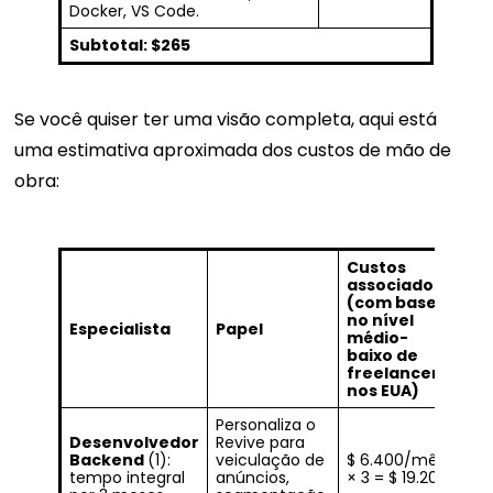
Docker, VS Code.
Subtotal: $265
Se você quiser ter uma visão completa, aqui está
uma estimativa aproximada dos custos de mão de
obra:
Custos
associados
(com base
no nível
Especialista
Papel
médio-
baixo de
freelancers
nos EUA)
Personaliza o
Desenvolvedor
Revive para
Backend
(1):
veiculação de
$ 6.400/mês
tempo integral
anúncios,
× 3 = $ 19.200