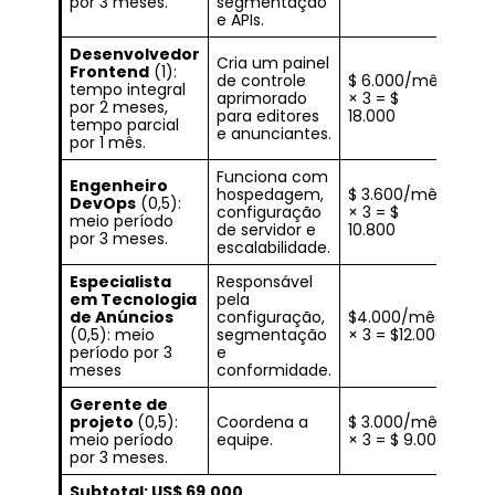
por 3 meses.
segmentação
e APIs.
Desenvolvedor
Cria um painel
Frontend
(1):
de controle
$ 6.000/mês
tempo integral
aprimorado
× 3 = $
por 2 meses,
para editores
18.000
tempo parcial
e anunciantes.
por 1 mês.
Funciona com
Engenheiro
hospedagem,
$ 3.600/mês
DevOps
(0,5):
configuração
× 3 = $
meio período
de servidor e
10.800
por 3 meses.
escalabilidade.
Especialista
Responsável
em Tecnologia
pela
de Anúncios
configuração,
$4.000/mês
(0,5): meio
segmentação
× 3 = $12.000
período por 3
e
meses
conformidade.
Gerente de
projeto
(0,5):
Coordena a
$ 3.000/mês
meio período
equipe.
× 3 = $ 9.000
por 3 meses.
Subtotal: US$ 69.000