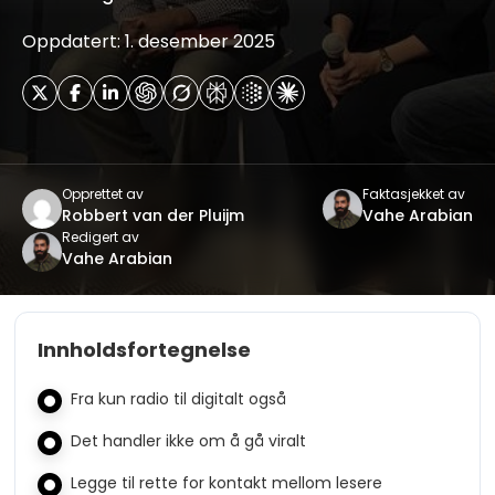
Oppdatert: 1. desember 2025
Opprettet av
Faktasjekket av
Robbert van der Pluijm
Vahe Arabian
Redigert av
Vahe Arabian
Innholdsfortegnelse
Fra kun radio til digitalt også
Det handler ikke om å gå viralt
Legge til rette for kontakt mellom lesere