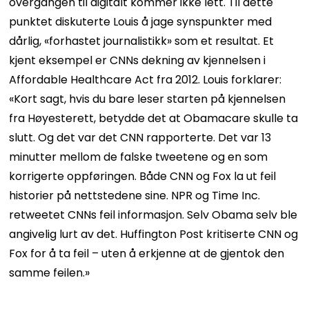
overgangen til digitalt kommer ikke lett. Til dette
punktet diskuterte Louis å jage synspunkter med
dårlig, «forhastet journalistikk» som et resultat. Et
kjent eksempel er CNNs dekning av kjennelsen i
Affordable Healthcare Act fra 2012. Louis forklarer:
«Kort sagt, hvis du bare leser starten på kjennelsen
fra Høyesterett, betydde det at Obamacare skulle ta
slutt. Og det var det CNN rapporterte. Det var 13
minutter mellom de falske tweetene og en som
korrigerte oppføringen. Både CNN og Fox la ut feil
historier på nettstedene sine. NPR og Time Inc.
retweetet CNNs feil informasjon. Selv Obama selv ble
angivelig lurt av det. Huffington Post kritiserte CNN og
Fox for å ta feil – uten å erkjenne at de gjentok den
samme feilen.»