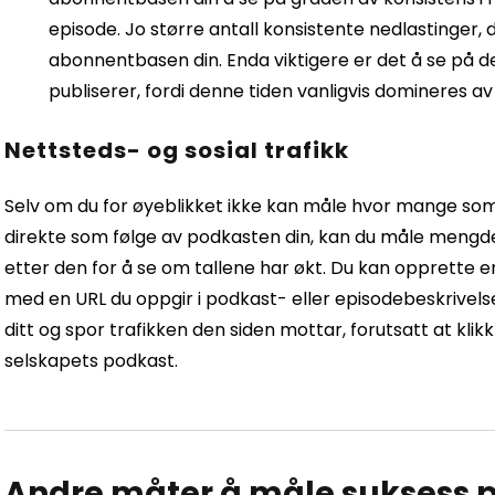
episode. Jo større antall konsistente nedlastinger, 
abonnentbasen din. Enda viktigere er det å se på de
publiserer, fordi denne tiden vanligvis domineres 
Nettsteds- og sosial trafikk
Selv om du for øyeblikket ikke kan måle hvor mange som 
direkte som følge av podkasten din, kan du måle mengde
etter den for å se om tallene har økt. Du kan opprette en
med en URL du oppgir i podkast- eller episodebeskrivel
ditt og spor trafikken den siden mottar, forutsatt at klik
selskapets podkast.
Andre måter å måle suksess 