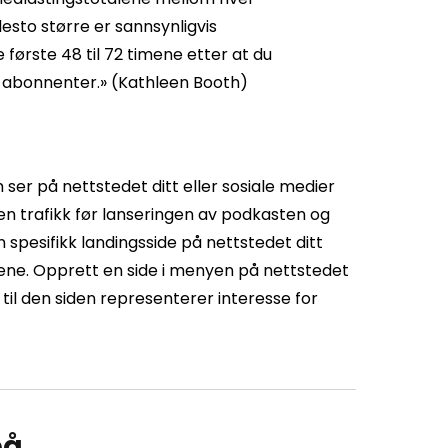
desto større er sannsynligvis
 første 48 til 72 timene etter at du
av abonnenter.» (Kathleen Booth)
ser på nettstedet ditt eller sosiale medier
n trafikk før lanseringen av podkasten og
 spesifikk landingsside på nettstedet ditt
sene. Opprett en side i menyen på nettstedet
k til den siden representerer interesse for
på