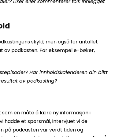
ier? Liker eller kommenterer folk innlegget
old
podkastingens skyld, men også for antallet
at av podkasten. For eksempel e-bøker,
stepisoder? Har innholdskalenderen din blitt
 resultat av podkasting?
t som en måte å lære ny informasjon i
i hadde et spørsmål, intervjuet vi de
en på podcasten var verdt tiden og