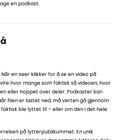
lage en podkast.
på
år en seer klikker for å se en video på
vite hvor mange som faktisk så videoen, hvor
 den eller hoppet over deler. Podkaster kan
år filen er lastet ned, må verten gå gjennom
tisk ble lyttet til – eller om den i det hele
ørrelsen på lytterpublikummet. En unik