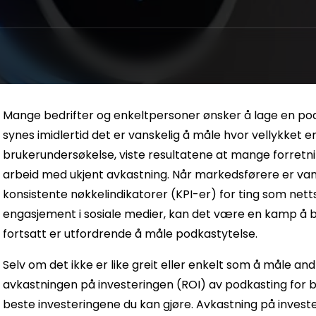
n
Mange bedrifter og enkeltpersoner ønsker å lage en po
synes imidlertid det er vanskelig å måle hvor vellykket 
brukerundersøkelse, viste resultatene at mange forretni
arbeid med ukjent avkastning. Når markedsførere er vant
konsistente nøkkelindikatorer (KPI-er) for ting som net
engasjement i sosiale medier, kan det være en kamp å b
fortsatt er utfordrende å måle podkastytelse.
Selv om det ikke er like greit eller enkelt som å måle an
avkastningen på investeringen (ROI) av podkasting for be
beste investeringene du kan gjøre. Avkastning på invest