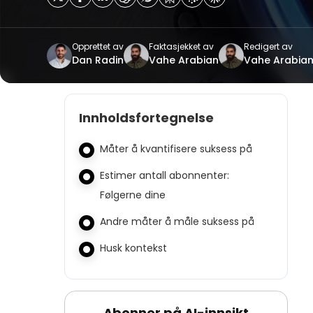
Opprettet av
Faktasjekket av
Redigert av
Dan Radin
Vahe Arabian
Vahe Arabia
Innholdsfortegnelse
Måter å kvantifisere suksess på
Estimer antall abonnenter:
Følgerne dine
Andre måter å måle suksess på
Husk kontekst
Abonner på AI-innsikt