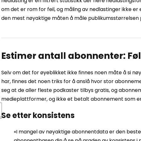
nedlasting er en filtrert statistikk der flere nedlastings
om det er rom for feil, og måling av nedlastinger ikke er
den mest nøyaktige måten å måle publikumsstørrelsen p
Estimer antall abonnenter: Fø
Selv om det for øyeblikket ikke finnes noen måte å si 
har, finnes det noen triks for å anslå hvor stor abonne
seg at de aller fleste podkaster tilbys gratis, og abonnem
medieplattformer, og ikke et betalt abonnement som en
Se etter konsistens
«I mangel av nøyaktige abonnentdata er den beste
abonnentbasen din å se på graden av konsistens i 