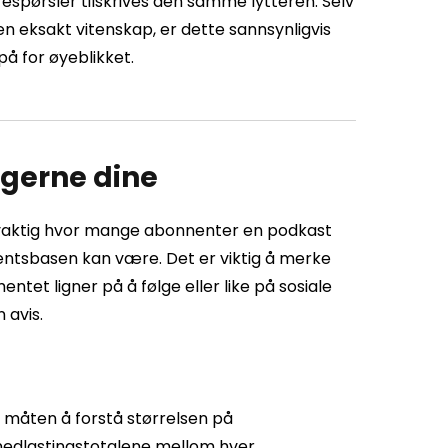
forespørsler tilskrives den samme lytteren. Selv
 en eksakt vitenskap, er dette sannsynligvis
å for øyeblikket.
lgerne dine
nøyaktig hvor mange abonnenter en podkast
mentsbasen kan være. Det er viktig å merke
entet ligner på å følge eller like på sosiale
 avis.
 måten å forstå størrelsen på
nedlastingstotalene mellom hver