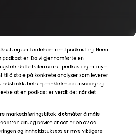
dkast, og ser fordelene med podkasting. Noen
en podkast er. Da vi gjennomførte en
ngsfolk delte tvilen om at podkasting er mye
 til å stole på konkrete analyser som leverer
tstedstrekk, betal-per-klikk-annonsering og
evise at en podkast er verdt det når det
dre markedsføringstiltak,
det
måter å måle
driften din, og bevise at det er en av de
eringen og innholdssuksess er mye viktigere