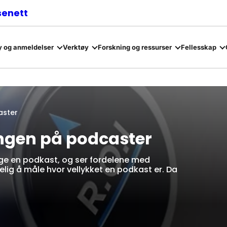
senett
 og anmeldelser
Verktøy
Forskning og ressurser
Fellesskap
aster
ingen på podcaster
ge en podkast, og ser fordelene med
elig å måle hvor vellykket en podkast er. Da