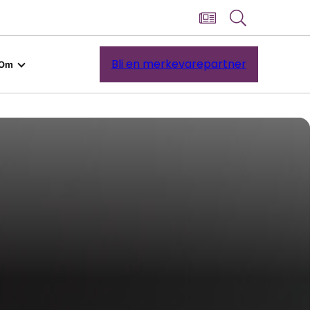
Bli en merkevarepartner
Om