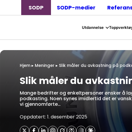
SODP
SODP-medier
Referan
Utdannelse
Toppverktøy
Hjem
▸
Meninger
▸
Slik måler du avkastning på podk
Slik måler du avkastn
Mange bedrifter og enkeltpersoner ønsker å la
podkasting. Noen synes imidlertid det er vansk
vi gjennomførte…
Oppdatert: 1. desember 2025