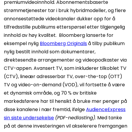
premiumvideoinnhold. Abonnementsbaserte
strømmetjenester tar i bruk hybridmodeller, og flere
annonsestøttede videokanaler dukker opp for å
tilfredsstille publikums etterspørsel etter tilgjengelig
innhold av høy kvalitet.
Bloomberg lanserte for
eksempel nylig
Bloomberg Originals
å tilby publikum
nylig bestilt innhold som dokumentarer,
direktesendte arrangementer og videopodkaster via
CTV-appen. Avansert TV, som inkluderer tilkoblet TV
(CTV), lineær adresserbar TV, over-the-top (OTT)
TV og video-on-demand (VOD), vil fortsette å være
et dynamisk område, og 70 % av britiske
markedsførere har til hensikt å bruke mer penger på
disse kanalene i nær fremtid, ifølge
AudienceExpress
sin siste undersøkelse
(PDF-nedlasting)
.
Med tanke
på at denne investeringen vil akselerere fremgangen