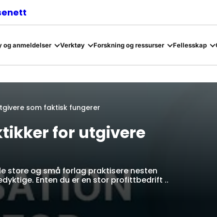
senett
 og anmeldelser
Verktøy
Forskning og ressurser
Fellesskap
utgivere som faktisk fungerer
ikker for utgivere
e store og små forlag praktisere nesten
yktige. Enten du er en stor profittbedrift ..