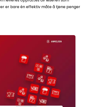
som leveres oppfattes av leseren som
rer er bare én effektiv måte å tjene penger