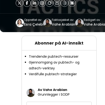
Opprettet av
Faktasjekket av
Redigert av
Esra Çelebi
Vahe Arabian
Vahe Arabi
Abonner på AI-innsikt
Trendende pubtech-ressurser
Gjennomgang av pubtech- og
adtech-verktøy
Verdifulle pubtech-strategier
Av Vahe Arabian
Grunnlegger i SODP