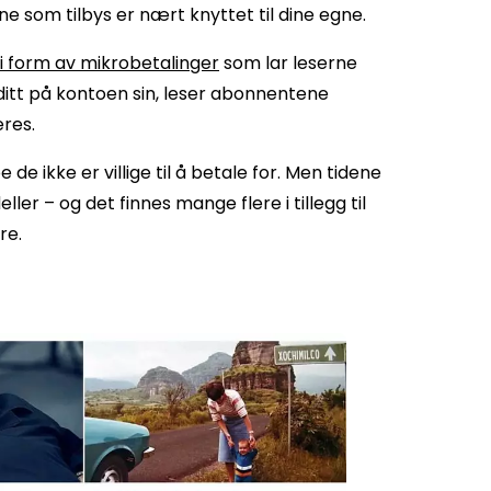
ene som tilbys er nært knyttet til dine egne.
 i form av mikrobetalinger
som lar leserne
reditt på kontoen sin, leser abonnentene
eres.
 de ikke er villige til å betale for. Men tidene
r – og det finnes mange flere i tillegg til
re.