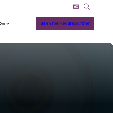
Bli en merkevarepartner
Om