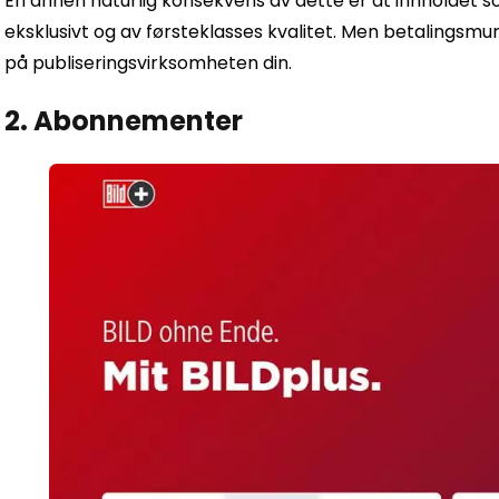
En annen naturlig konsekvens av dette er at innholdet 
eksklusivt og av førsteklasses kvalitet. Men betalingsmu
på publiseringsvirksomheten din.
2. Abonnementer