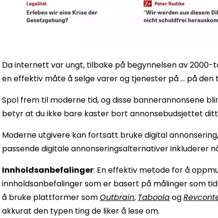
Da internett var ungt, tilbake på begynnelsen av 2000-t
en effektiv måte å selge varer og tjenester på … på den t
Spol frem til moderne tid, og disse bannerannonsene blir
betyr at du ikke bare kaster bort annonsebudsjettet ditt,
Moderne utgivere kan fortsatt bruke digital annonsering
passende digitale annonseringsalternativer inkluderer n
Innholdsanbefalinger
: En effektiv metode for å oppmu
innholdsanbefalinger som er basert på målinger som tidl
å bruke plattformer som
Outbrain
,
Taboola
og
Revcont
akkurat den typen ting de liker å lese om.