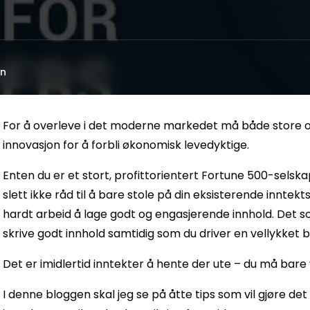
an
For å overleve i det moderne markedet må både store o
innovasjon for å forbli økonomisk levedyktige.
Enten du er et stort, profittorientert Fortune 500-selskap 
slett ikke råd til å bare stole på din eksisterende inntekts
hardt arbeid å lage godt og engasjerende innhold. Det s
skrive godt innhold samtidig som du driver en vellykket b
Det er imidlertid inntekter å hente der ute – du må bare 
I denne bloggen skal jeg se på åtte tips som vil gjøre det