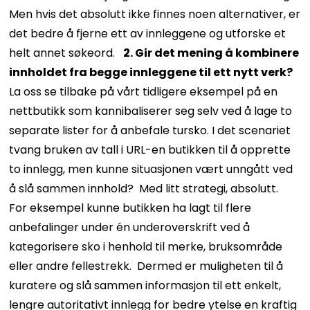
Men hvis det absolutt ikke finnes noen alternativer, er
det bedre å fjerne ett av innleggene og utforske et
helt annet søkeord.
2. Gir det mening å kombinere
innholdet fra begge innleggene til ett nytt verk?
La oss se tilbake på vårt tidligere eksempel på en
nettbutikk som kannibaliserer seg selv ved å lage to
separate lister for å anbefale tursko.
I det scenariet
tvang bruken av tall i URL-en butikken til å opprette
to innlegg, men kunne situasjonen vært unngått ved
å slå sammen innhold?
Med litt strategi, absolutt.
For eksempel kunne butikken ha lagt til flere
anbefalinger under én underoverskrift ved å
kategorisere sko i henhold til merke, bruksområde
eller andre fellestrekk.
Dermed er muligheten til å
kuratere og slå sammen informasjon til ett enkelt,
lengre autoritativt innlegg for bedre ytelse en kraftig