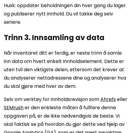
Husk: oppdater beholdningen din hver gang du lager
og publiserer nytt innhold. Du vil takke deg selv
senere.
Trinn 3. Innsamling av data
Når inventaret ditt er ferdig, er neste trinn å samle
inn data om hvert enkelt innholdselement. Dette er
uten tvil den viktigste delen, ettersom det krever at
du analyserer nettadressene dine og analyserer hva
du skal gjøre med hver av dem.
Selv om verktøy for innholdsrevisjon som
Ahrefs
eller
SEMrush
er den enkleste måten å fullføre denne
oppgaven på, er de ikke nødvendigvis de beste. Vi
skal faktisk se på hvordan du gjør dette ved hjelp av
Google Analytics
(GA), som er det mest nøyaktige