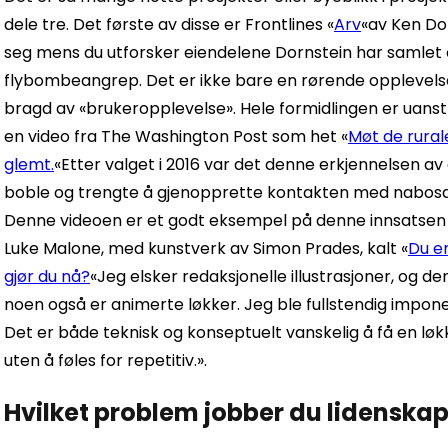
dele tre. Det første av disse er Frontlines «
Arv
«av Ken Dor
seg mens du utforsker eiendelene Dornstein har samlet e
flybombeangrep. Det er ikke bare en rørende opplevelse
bragd av «brukeropplevelse». Hele formidlingen er uans
en video fra The Washington Post som het «
Møt de rural
glemt.
«Etter valget i 2016 var det denne erkjennelsen av
boble og trengte å gjenopprette kontakten med nabosa
Denne videoen er et godt eksempel på denne innsatsen 
Luke Malone, med kunstverk av Simon Prades, kalt «
Du er
gjør du nå?
«Jeg elsker redaksjonelle illustrasjoner, og de
noen også er animerte løkker. Jeg ble fullstendig impon
Det er både teknisk og konseptuelt vanskelig å få en lø
uten å føles for repetitiv.».
Hvilket problem jobber du lidenskap