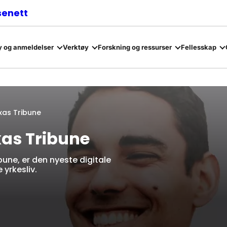
senett
 og anmeldelser
Verktøy
Forskning og ressurser
Fellesskap
xas Tribune
as Tribune
bune, er den nyeste digitale
 yrkesliv.