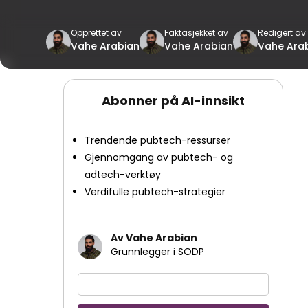
Opprettet av
Faktasjekket av
Redigert av
Vahe Arabian
Vahe Arabian
Vahe Ara
Abonner på AI-innsikt
Trendende pubtech-ressurser
Gjennomgang av pubtech- og
adtech-verktøy
Verdifulle pubtech-strategier
Av Vahe Arabian
Grunnlegger i SODP