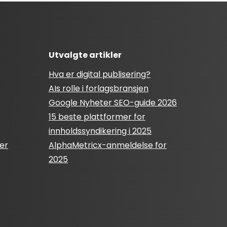
Utvalgte artikler
Hva er digital publisering?
AIs rolle i forlagsbransjen
Google Nyheter SEO-guide 2026
15 beste plattformer for
innholdssyndikering i 2025
er
AlphaMetricx-anmeldelse for
2025