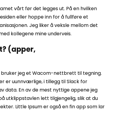
met vårt før det legges ut. På en hvilken
iden eller hoppe inn for å fullføre et
anisasjonen. Jeg liker å veksle mellom det
 med kollegene mine underveis.
t? (apper,
bruker jeg et Wacom-nettbrett til tegning.
r uunnværlige, i tillegg til Slack for
v data. En av de mest nyttige appene jeg
 utklippstavlen lett tilgjengelig, slik at du
ekter. Little Ipsum er også en fin app som lar