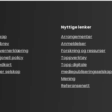
Nyttige lenker
skap
Arrangementer
brev
Anmeldelser
vernerklæring
Forskning og ressurser
onell policy
Toppverktøy
edkart
Topp digitale
ter selskap
mediepubliseringsselskap
Mening
Referansenett