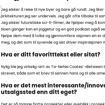
Jeg elsker å reise til nye byer og bare gå rundt. Jeg li
arkitekturen jeg ser underveis. Jeg går ofte tilbake til s
Jeg elsker futuristiske sci-fi-filmer, de hjelper meg å
Noen ganger kan en joggetur og en god podkast også set
hjelpe dem med å tolke og gjennomføre visjonen sin er d
meg, og det som til syvende og sist driver inspirasjonen 
Hva er ditt favoritttekst eller sitat?
Nylig ble jeg virkelig rørt av Ta-Nehisi Coates’ «Between 
skrevet, både som et brev til sønnen hans og til alle ame
Hva er det mest interessante/innova
utsalgssted enn ditt eget?
Det er så mange flotte prosjekter eller øyeblikk i prosje