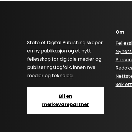
Om
State of Digital Publishing skaper
Felles
en ny publikasjon og et nytt
Nyhets
fellesskap for digitale medier og
Person
publiseringsfagfolk, innen nye
Redaksj
medier og teknologi.
Nettst
Søk et
Bli en
merkevarepartner