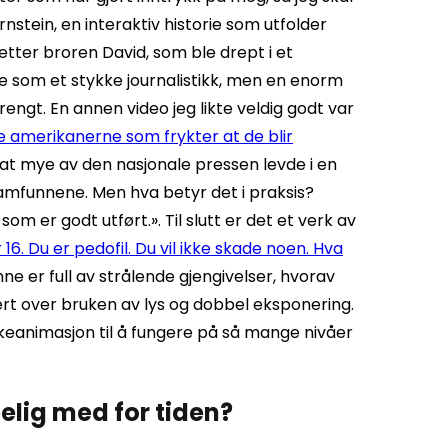
nstein, en interaktiv historie som utfolder
tter broren David, som ble drept i et
 som et stykke journalistikk, men en enorm
trengt.
En annen video jeg likte veldig godt var
e amerikanerne som frykter at de blir
 at mye av den nasjonale pressen levde i en
mfunnene. Men hva betyr det i praksis?
som er godt utført.».
Til slutt er det et verk av
 16. Du er pedofil. Du vil ikke skade noen. Hva
nne er full av strålende gjengivelser, hvorav
ert over bruken av lys og dobbel eksponering.
kkeanimasjon til å fungere på så mange nivåer
elig med for tiden?