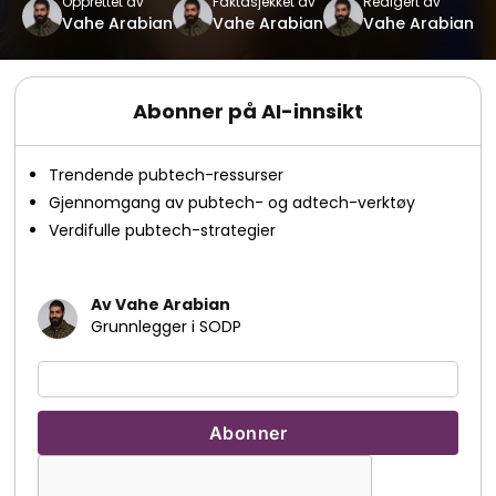
Opprettet av
Faktasjekket av
Redigert av
Vahe Arabian
Vahe Arabian
Vahe Arabian
Abonner på AI-innsikt
Trendende pubtech-ressurser
Gjennomgang av pubtech- og adtech-verktøy
Verdifulle pubtech-strategier
Av Vahe Arabian
Grunnlegger i SODP