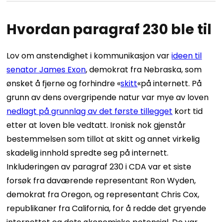
Hvordan paragraf 230 ble til
Lov om anstendighet i kommunikasjon var
ideen til
senator James Exon
, demokrat fra Nebraska, som
ønsket å fjerne og forhindre «
skitt
«på internett. På
grunn av dens overgripende natur var mye av loven
nedlagt på grunnlag av det første tillegget
kort tid
etter at loven ble vedtatt. Ironisk nok gjenstår
bestemmelsen som tillot at skitt og annet virkelig
skadelig innhold spredte seg på internett.
Inkluderingen av paragraf 230 i CDA var et siste
forsøk fra daværende representant Ron Wyden,
demokrat fra Oregon, og representant Chris Cox,
republikaner fra California, for å redde det gryende