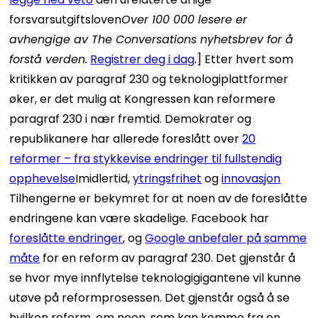
forsvarsutgiftsloven
Over 100 000 lesere er
avhengige av The Conversations nyhetsbrev for å
forstå verden.
Registrer deg i dag
.] Etter hvert som
kritikken av paragraf 230 og teknologiplattformer
øker, er det mulig at Kongressen kan reformere
paragraf 230 i nær fremtid. Demokrater og
republikanere har allerede foreslått over
20
reformer – fra stykkevise endringer til fullstendig
opphevelse
Imidlertid,
ytringsfrihet
og
innovasjon
Tilhengerne er bekymret for at noen av de foreslåtte
endringene kan være skadelige. Facebook har
foreslåtte endringer
, og
Google anbefaler på samme
måte
for en reform av paragraf 230. Det gjenstår å
se hvor mye innflytelse teknologigigantene vil kunne
utøve på reformprosessen. Det gjenstår også å se
hvilken reform, om noen, som kan komme fra en