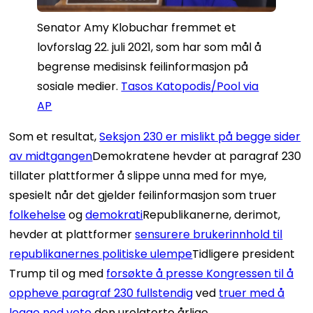
Senator Amy Klobuchar fremmet et
lovforslag 22. juli 2021, som har som mål å
begrense medisinsk feilinformasjon på
sosiale medier.
Tasos Katopodis/Pool via
AP
Som et resultat,
Seksjon 230 er mislikt på begge sider
av midtgangen
Demokratene hevder at paragraf 230
tillater plattformer å slippe unna med for mye,
spesielt når det gjelder feilinformasjon som truer
folkehelse
og
demokrati
Republikanerne, derimot,
hevder at plattformer
sensurere brukerinnhold til
republikanernes politiske ulempe
Tidligere president
Trump til og med
forsøkte å presse Kongressen til å
oppheve paragraf 230 fullstendig
ved
truer med å
legge ned veto
den urelaterte årlige