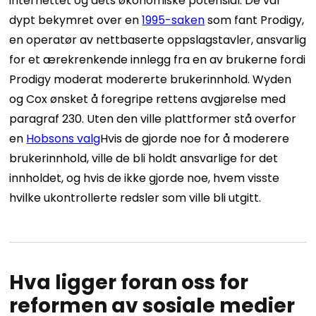
internettet og dets økonomiske potensial. De var
dypt bekymret over en
1995-saken
som fant Prodigy,
en operatør av nettbaserte oppslagstavler, ansvarlig
for et ærekrenkende innlegg fra en av brukerne fordi
Prodigy moderat modererte brukerinnhold. Wyden
og Cox ønsket å foregripe rettens avgjørelse med
paragraf 230. Uten den ville plattformer stå overfor
en
Hobsons valg
Hvis de gjorde noe for å moderere
brukerinnhold, ville de bli holdt ansvarlige for det
innholdet, og hvis de ikke gjorde noe, hvem visste
hvilke ukontrollerte redsler som ville bli utgitt.
Hva ligger foran oss for
reformen av sosiale medier