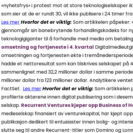
«nyhetsfrys» i protest mot at store teknologiselskaper ikk
som sier at de er rundt 30, vil ikke publisere i 24 timer 
Les mer
Hvorfor det er viktig:
Som artikkelen påpeker: 
gjennomgår sin banebrytende forhandlingskodeks for n
teknologigiganter til å forhandle med media om betaling
omsetning og fortjeneste i 4. kvartal
Digitalmedieutgi
omsetningen og fortjenesten økte i tremånedersperiode
hadde et nettoresultat som kan tilskrives selskapet på 40,
sammenlignet med 32,2 millioner dollar i samme periode 
millioner dollar fra 123 millioner dollar. Analytikere vente
FactSet.
Les mer
Hvorfor det er viktig:
Som artikkelen 
profilerte aktørene innen digital publisering som i des
selskap.
Recurrent Ventures kjøper opp Business of 
medieselskap finansiert av venturekapital, har kjøpt opp 
publikasjon dedikert til entusiaster innen bolig- og interi
slutte seg til andre Recurrent-titler som Domino og Lon