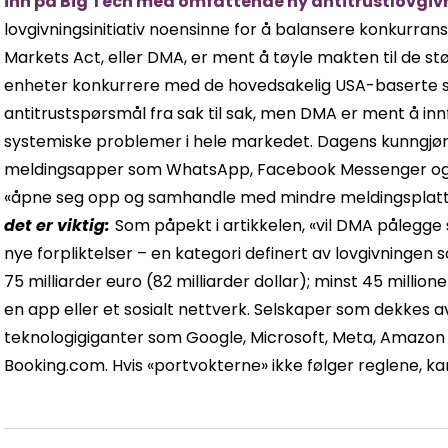
inn på Big Tech med omfattende ny antitrustlovgi
lovgivningsinitiativ noensinne for å balansere konkurran
Markets Act, eller DMA, er ment å tøyle makten til de s
enheter konkurrere med de hovedsakelig USA-baserte s
antitrustspørsmål fra sak til sak, men DMA er ment å inn
systemiske problemer i hele markedet. Dagens kunngjøri
meldingsapper som WhatsApp, Facebook Messenger og i
«åpne seg opp og samhandle med mindre meldingsplatt
det er viktig:
Som påpekt i artikkelen, «vil DMA pålegg
nye forpliktelser – en kategori definert av lovgivninge
75 milliarder euro (82 milliarder dollar); minst 45 milli
en app eller et sosialt nettverk. Selskaper som dekkes av
teknologigiganter som Google, Microsoft, Meta, Amazo
Booking.com. Hvis «portvokterne» ikke følger reglene, ka