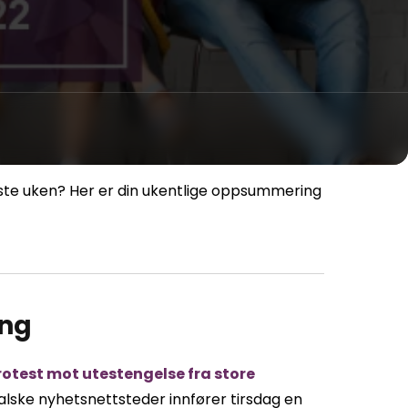
siste uken? Her er din ukentlige oppsummering
ing
rotest mot utestengelse fra store
lske nyhetsnettsteder innfører tirsdag en