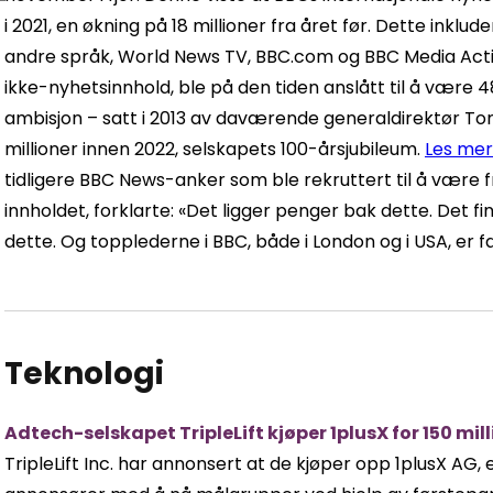
i 2021, en økning på 18 millioner fra året før. Dette inkl
andre språk, World News TV, BBC.com og BBC Media Actio
ikke-nyhetsinnhold, ble på den tiden anslått til å være 
ambisjon – satt i 2013 av daværende generaldirektør Ton
millioner innen 2022, selskapets 100-årsjubileum.
Les mer
tidligere BBC News-anker som ble rekruttert til å være fr
innholdet, forklarte: «Det ligger penger bak dette. Det 
dette. Og topplederne i BBC, både i London og i USA, er fa
Teknologi
Adtech-selskapet TripleLift kjøper 1plusX for 150 mil
TripleLift Inc. har annonsert at de kjøper opp 1plusX AG,