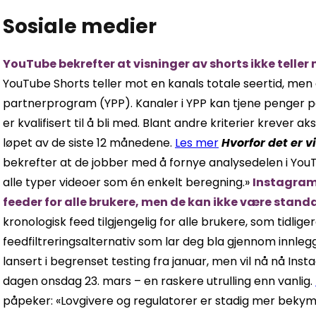
Sosiale medier
YouTube bekrefter at visninger av shorts ikke telle
YouTube Shorts teller mot en kanals totale seertid, men d
partnerprogram (YPP). Kanaler i YPP kan tjene penger på
er kvalifisert til å bli med. Blant andre kriterier krever a
løpet av de siste 12 månedene.
Les mer
Hvorfor det er v
bekrefter at de jobber med å fornye analysedelen i YouTu
alle typer videoer som én enkelt beregning.»
Instagram 
feeder for alle brukere, men de kan ikke være stan
kronologisk feed tilgjengelig for alle brukere, som tidligere 
feedfiltreringsalternativ som lar deg bla gjennom innleg
lansert i begrenset testing fra januar, men vil nå nå In
dagen onsdag 23. mars – en raskere utrulling enn vanlig.
påpeker: «Lovgivere og regulatorer er stadig mer bekymr