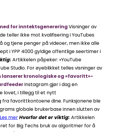
r med for inntektsgenerering
Visninger av
e teller ikke mot kvalifisering i YouTubes
 og tjene penger på videoer, men ikke alle
ksept i YPP 4000 gyldige offentlige seertimer i
iktig:
Artikkelen påpeker: «YouTube
be Studio. For øyeblikket telles visninger av
lanserer kronologiske og «favoritt»-
dardfeeder
Instagram gjør i dag en
lovet, i tillegg til et nytt
g fra favorittkontoene dine. Funksjonene ble
stagrams globale brukerbase innen slutten av
Les mer
Hvorfor det er viktig:
Artikkelen
et for Big Techs bruk av algoritmer for å