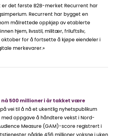
t er det første B2B-merket Recurrent har
ringsimperium. Recurrent har bygget en
ennom målrettede oppkjøp av etablerte
 hjem, livsstil, militær, friluftsliv,
 oktober for å fortsette å kjøpe eiendeler i
gitale merkevarer.»
nå 500 millioner i år takket være
på vei til å nå et ukentlig nyhetspublikum
eder med oppgave å håndtere vekst i Nord-
 Audience Measure (GAM)-score registrert i
tstjenester nådde 456 millioner voksne i uken