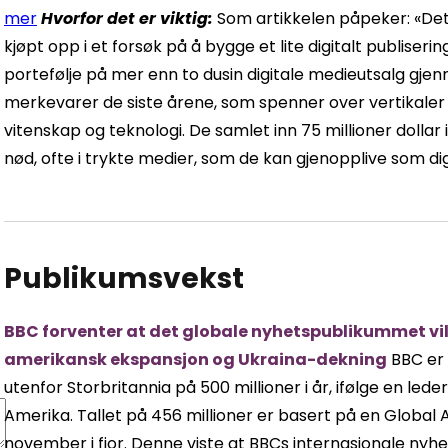
mer
Hvorfor det er viktig:
Som artikkelen påpeker: «De
kjøpt opp i et forsøk på å bygge et lite digitalt publise
portefølje på mer enn to dusin digitale medieutsalg gj
merkevarer de siste årene, som spenner over vertikaler innen
vitenskap og teknologi. De samlet inn 75 millioner dollar i
nød, ofte i trykte medier, som de kan gjenopplive som di
Publikumsvekst
BBC forventer at det globale nyhetspublikummet vil 
amerikansk ekspansjon og Ukraina-dekning
BBC er 
utenfor Storbritannia på 500 millioner i år, ifølge en l
Amerika. Tallet på 456 millioner er basert på en Global
november i fjor. Denne viste at BBCs internasjonale nyhe