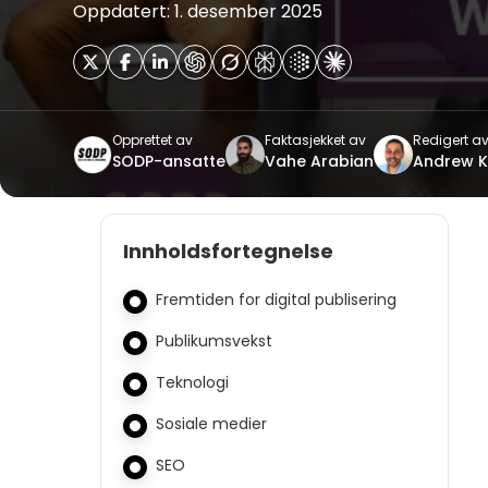
Oppdatert: 1. desember 2025
Opprettet av
Faktasjekket av
Redigert a
SODP-ansatte
Vahe Arabian
Andrew 
Innholdsfortegnelse
Fremtiden for digital publisering
Publikumsvekst
Teknologi
Sosiale medier
SEO