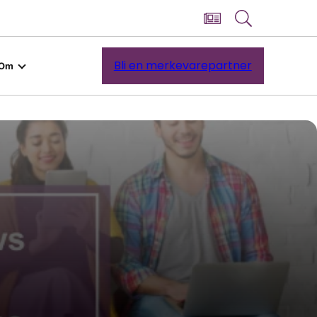
Bli en merkevarepartner
Om