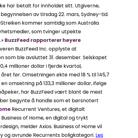
e har betalt for innholdet sitt. Utgiverne,
fra begynnelsen av tirsdag 22. mars, Sydney-tid.
«Streiken kommer samtidig som Australia
yhetsmedier, som tvinger utpekte
.»
BuzzFeed rapporterer høyere
veren BuzzFeed Inc. opplyste at
n som ble avsluttet 31. desember. Selskapet
4 millioner dollar i fjerde kvartal,
året før. Omsetningen økte med 18 % til 145,7
t en omsetning på 133,3 millioner dollar, ifølge
påpeker, har BuzzFeed vært blant de mest
ember begynte å handle som et børsnotert
Home
Recurrent Ventures, et digitalt
Business of Home, en digital og trykt
ørdesign, melder Axios. Business of Home vil
ny og avrunde Recurrents boligkategori.
Les