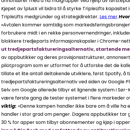
annonsører med å nå målgrupper ved hjelp av førsteparts
Kjøpet av 1plusX vil bidra til å styrke TripleLifts kapasitet
TripleLifts medgründer og strategidirektør.
Les mer
Hvor
«Avtalen kommer samtidig som markedsføringsbransjen ut
forbrukere midt i en rekke personvernendringer, inklude
blokkere tredjeparts informasjonskapsler i Chrome-nett
ut tredjepartsfaktureringsalternativ, startende me
av appbutikker og deres provisjonsstrukturer, annonsert
pilotprogram som er utformet for å utforske det de kall
tillate et lite antall deltakende utviklere, først Spotify, å 
tredjepartsfaktureringsalternativ ved siden av Google P
Selv om Google allerede tilbyr et lignende system i Sør-K
være første gang de tester systemet i flere markeder o
viktig:
«Denne kampen handler ikke bare om å ville ha et
handler i stor grad om penger. Dagens appbutikker tar g
30 % for apper som tilbyr abonnementer og kjøp i appe