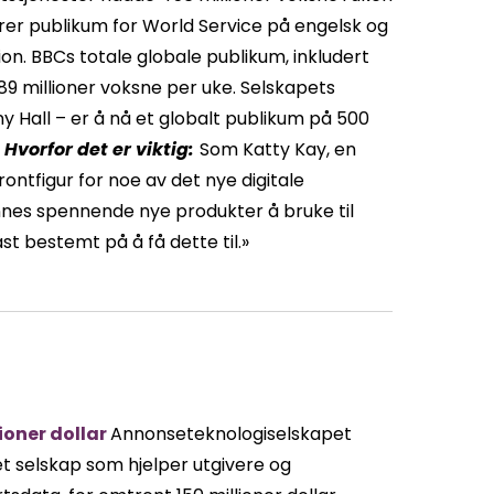
uderer publikum for World Service på engelsk og
n. BBCs totale globale publikum, inkludert
489 millioner voksne per uke. Selskapets
y Hall – er å nå et globalt publikum på 500
Hvorfor det er viktig:
Som Katty Kay, en
ontfigur for noe av det nye digitale
finnes spennende nye produkter å bruke til
st bestemt på å få dette til.»
lioner dollar
Annonseteknologiselskapet
 et selskap som hjelper utgivere og