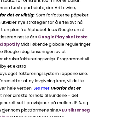
data, for omtrent 150 millioner dollar.
 innen førstepartsdata, sier Ari Lewine,
for det er viktig:
Som forfatterne påpeker:
vikler nye strategier for å effektivt nå
rt en plan fra Alphabet Inc.s Google om å
leseren neste år.»
Google Play skal teste
d Spotify
Midt i økende globale reguleringer
e Google i dag lanseringen av et
er «brukerfaktureringsvalg». Programmet vil
tilby et ekstra
lays eget faktureringssystem i appene sine.
orea etter at ny lovgivning kom, vil dette
ver hele verden.
Les mer
Hvorfor det er
 mer direkte forhold til kundene – det
enerelt sett provisjoner på mellom 15 % og
n gjennom plattformene sine.»
EU sikter seg