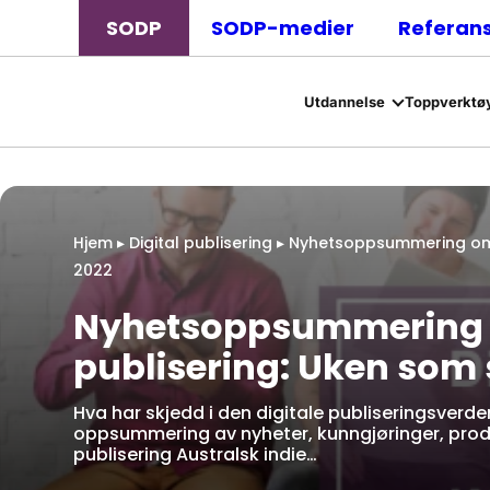
SODP
SODP-medier
Referan
Utdannelse
Toppverktøy
Hjem
▸
Digital publisering
▸
Nyhetsoppsummering om d
2022
Nyhetsoppsummering fo
publisering: Uken som s
Hva har skjedd i den digitale publiseringsverde
oppsummering av nyheter, kunngjøringer, produ
publisering Australsk indie…