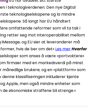
vning
EU har avduket sitt største
sen i teknologiverdenen. Den nye Digital
tørste teknologiselskapene og la mindre
elskapene. Så langt har EU håndtert
føre omfattende reformer som vil ta tak i
ng retter seg mot interoperabilitet mellom
Message, og EU sier at leverandører må
former, hvis de ber om det»
Les mer
Hvorfor
e selskaper som anses å være «portvoktere»
n som firmaer med en markedsverdi på minst
oner månedlige brukere; og en «plattform» som
 denne klassifiseringen inkluderer kjente
n og Apple, men også mindre enheter som
n de økonomiske straffene bli strenge.»