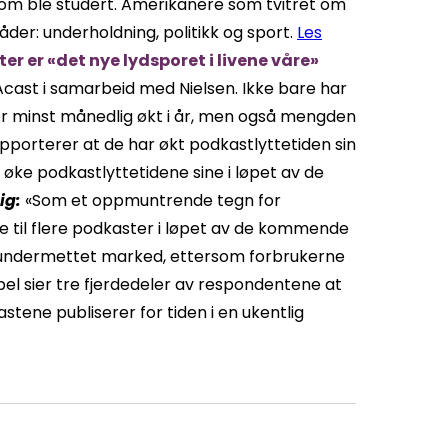
som ble studert. Amerikanere som tvitret om
er: underholdning, politikk og sport.
Les
r er «det nye lydsporet i livene våre»
 Acast i samarbeid med Nielsen. Ikke bare har
 minst månedlig økt i år, men også mengden
apporterer at de har økt podkastlyttetiden sin
l øke podkastlyttetidene sine i løpet av de
tig:
«Som et oppmuntrende tegn for
te til flere podkaster i løpet av de kommende
t undermettet marked, ettersom forbrukerne
l sier tre fjerdedeler av respondentene at
stene publiserer for tiden i en ukentlig