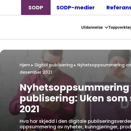
SODP
SODP-medier
Referan
Utdannelse
Toppverktøy
Hjem
▸
Digital publisering
▸
Nyhetsoppsummering om di
desember 2021
Nyhetsoppsummering fo
publisering: Uken som 
2021
Hva har skjedd i den digitale publiseringsverde
oppsummering av nyheter, kunngjøringer, prod