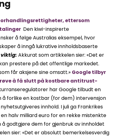
ing
forhandlingsrettigheter, ettersom
etalinger
Den kiwi-inspirerte
ønsker å følge Australias eksempel, hvor
lskaper å inngå lukrative innholdsbaserte
 viktig:
Akkurat som artikkelen sier: «Det er
kan prestere på det offentlige markedet.
som får aksjene sine omsatt.»
Google tilbyr
prøve å få slutt på kostbare antitrust-
onkurranseregulatorer har Google tilbudt en
om å forlike en kostbar (for dem) intervensjon
yhetsutgiveres innhold. I juli ga Frankrikes
en halv milliard euro for en rekke mistenkte
å godtgjøre dem for gjenbruk av innholdet
len sier: «Det er absolutt bemerkelsesverdig