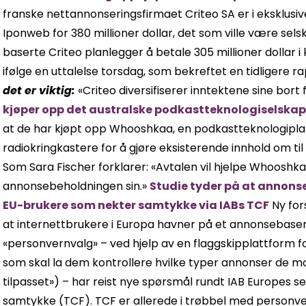
franske nettannonseringsfirmaet Criteo SA er i eksklus
Iponweb for 380 millioner dollar, det som ville være sel
baserte Criteo planlegger å betale 305 millioner dollar i 
ifølge en uttalelse torsdag, som bekreftet en tidligere
det
er viktig
:
«Criteo diversifiserer inntektene sine bort
kjøper opp det australske podkastteknologiselsk
at de har kjøpt opp Whooshkaa, en podkastteknologiplat
radiokringkastere for å gjøre eksisterende innhold om ti
Som Sara Fischer forklarer: «Avtalen vil hjelpe Whoosh
annonsebeholdningen sin.»
Studie tyder på at annons
EU-brukere som nekter samtykke via IABs TCF
Ny for
at internettbrukere i Europa havner på et annonsebaser
«personvernvalg» – ved hjelp av en flaggskipplattform 
som skal la dem kontrollere hvilke typer annonser de mo
tilpasset») – har reist nye spørsmål rundt IAB Europes
samtykke (TCF). TCF er allerede i trøbbel med personv