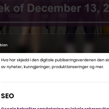
v
bian
Hva har skjedd i den digitale publiseringsverdenen den 
av nyheter, kunngjøringer, produktlanseringer og mer.
SEO
Google bekrefter oppdatering av lokale søkeresulta