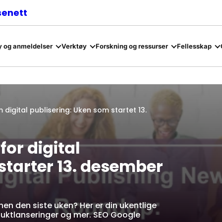
senett
 og anmeldelser
Verktøy
Forskning og ressurser
Fellesskap
gital publisering: Uken som startet 13.
r digital
starter 13. desember
nen den siste uken? Her er din ukentlige
uktlanseringer og mer. SEO Google