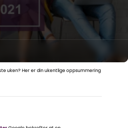
siste uken? Her er din ukentlige oppsummering
ter
Google bekrefter at en