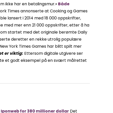
om ikke har en betalingsmur.»
Både
ork Times annonserte at Cooking og Games
e lansert i 2014 med 18 000 oppskrifter,
e med mer enn 21 000 oppskrifter, etter å ha
 som startet med det originale berømte Daily
nserte deretter en rekke utrolig populære
ex. New York Times Games har blitt spilt mer
t er viktig:
Ettersom digitale utgivere ser
ette et godt eksempel på en svært målrettet
ponweb for 380 millioner dollar
Det