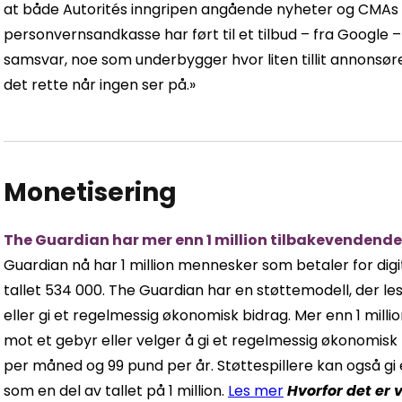
at både Autorités inngripen angående nyheter og CMAs 
personvernsandkasse har ført til et tilbud – fra Google 
samsvar, noe som underbygger hvor liten tillit annonsører
det rette når ingen ser på.»
Monetisering
The Guardian har mer enn 1 million tilbakevendende 
Guardian nå har 1 million mennesker som betaler for digit
tallet 534 000. The Guardian har en støttemodell, der 
eller gi et regelmessig økonomisk bidrag. Mer enn 1 mi
mot et gebyr eller velger å gi et regelmessig økonomis
per måned og 99 pund per år. Støttespillere kan også gi
som en del av tallet på 1 million.
Les mer
Hvorfor det
er 