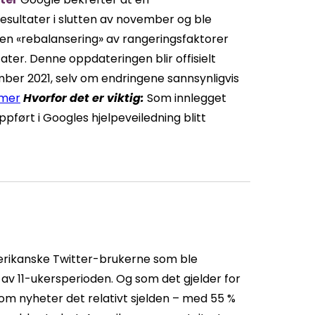
resultater i slutten av november og ble
en «rebalansering» av rangeringsfaktorer
ter. Denne oppdateringen blir offisielt
mber 2021, selv om endringene sannsynligvis
 mer
Hvorfor det
er viktig
:
Som innlegget
ført i Googles hjelpeveiledning blitt
rikanske Twitter-brukerne som ble
 av 11-ukersperioden. Og som det gjelder for
t om nyheter det relativt sjelden – med 55 %