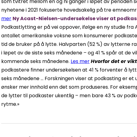
som tvitret mellom én og ni ganger i løpet av perioden 
nyhetene i 2021 fokuserte hovedsakelig på tre emneområd
mer
Ny Acast-Nielsen-undersøkelse viser at podkaste
Podkastlytting er på vei oppover, ifølge en ny studie fra
antallet amerikanske voksne som konsumerer podkaster
tid de bruker på å lytte. Halvparten (52 %) av lytterne r
i løpet av de siste seks månedene – og 41 % spår at de vi
kommende seks månedene.
Les mer
Hvorfor det er vik
podkastere finner undersøkelsen at 41 % forventer å lyt
seks månedene ... Forskningen viser at podkasting er e
ønsker mer innhold enn det som produseres. For eksempe
de lytter til podkaster ukentlig – men bare 43 % av podka
rytme.»