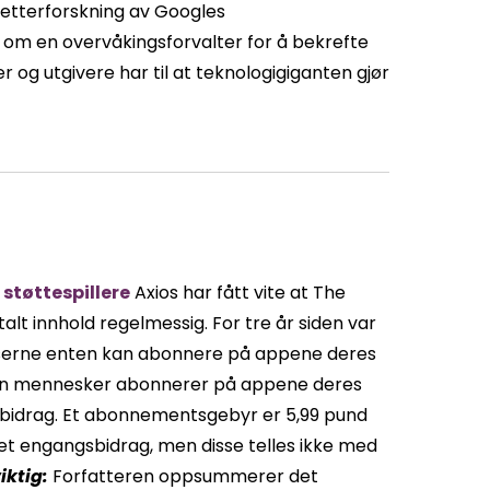
etterforskning av Googles
– om en overvåkingsforvalter for å bekrefte
 og utgivere har til at teknologigiganten gjør
støttespillere
Axios har fått vite at The
alt innhold regelmessig. For tre år siden var
leserne enten kan abonnere på appene deres
llion mennesker abonnerer på appene deres
k bidrag. Et abonnementsgebyr er 5,99 pund
 et engangsbidrag, men disse telles ikke med
viktig
:
Forfatteren oppsummerer det