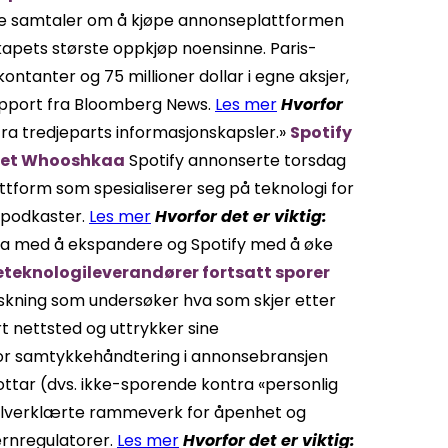
ive samtaler om å kjøpe annonseplattformen
skapets største oppkjøp noensinne. Paris-
kontanter og 75 millioner dollar i egne aksjer,
 rapport fra Bloomberg News.
Les mer
Hvorfor
 fra tredjeparts informasjonskapsler.»
Spotify
apet Whooshkaa
Spotify annonserte torsdag
tform som spesialiserer seg på teknologi for
l podkaster.
Les mer
Hvorfor det
er viktig
:
kaa med å ekspandere og Spotify med å øke
eteknologileverandører fortsatt sporer
skning som undersøker hva som skjer etter
t nettsted og uttrykker sine
for samtykkehåndtering i annonsebransjen
ttar (dvs. ikke-sporende kontra «personlig
 selverklærte rammeverk for åpenhet og
ernregulatorer.
Les mer
Hvorfor det
er viktig
: