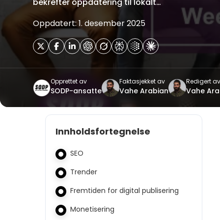
bekrefter oppdatering til lokalt…
Oppdatert: 1. desember 2025
Opprettet av
Faktasjekket av
Redigert a
SODP-ansatte
Vahe Arabian
Vahe Ara
Innholdsfortegnelse
SEO
Trender
Fremtiden for digital publisering
Monetisering