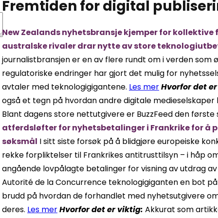
Fremtiden for digital publiser
New Zealands nyhetsbransje kjemper for kollektive 
australske rivaler drar nytte av store teknologiutb
journalistbransjen er en av flere rundt om i verden som 
regulatoriske endringer har gjort det mulig for nyhetsse
avtaler med teknologigigantene.
Les mer
Hvorfor det er
også et tegn på hvordan andre digitale medieselskaper 
Blant dagens store nettutgivere er BuzzFeed den første 
atferdsløfter for nyhetsbetalinger i Frankrike for å 
søksmål
I sitt siste forsøk på å blidgjøre europeiske k
rekke forpliktelser til Frankrikes antitrusttilsyn – i håp 
angående lovpålagte betalinger for visning av utdrag av n
Autorité de la Concurrence teknologigiganten en bot på 
brudd på hvordan de forhandlet med nyhetsutgivere om 
deres.
Les mer
Hvorfor det er viktig:
Akkurat som artikke