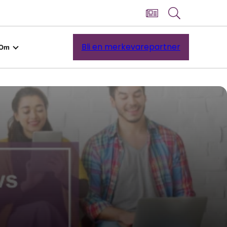
Bli en merkevarepartner
Om