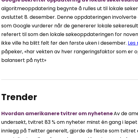
algoritmeoppdatering begynte å rulles ut til lokale søke
avsluttet 8. desember. Denne oppdateringen involverte 
som Google vurderer når de genererer lokale søkeresulta
referert til som den lokale søkeoppdateringen for nove
ikke ville ha blitt følt før den første uken i desember.
Les
påpeker, «har vekten av hver rangeringsfaktor som er opp
balansert på nytt»
Trender
Hvordan amerikanere tvitrer om nyhetene
Av de ame
undersøkt, tvitret 83 % om nyheter minst én gang i løpet
innlegg på Twitter generelt, gjorde de fleste som tvitre