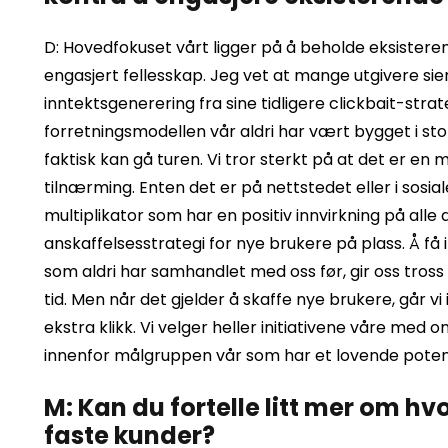
D: Hovedfokuset vårt ligger på å beholde eksiste
engasjert fellesskap. Jeg vet at mange utgivere si
inntektsgenerering fra sine tidligere clickbait-strat
forretningsmodellen vår aldri har vært bygget i stor
faktisk kan gå turen. Vi tror sterkt på at det er e
tilnærming. Enten det er på nettstedet eller i sos
multiplikator som har en positiv innvirkning på alle
anskaffelsesstrategi for nye brukere på plass. Å få
som aldri har samhandlet med oss ​​før, gir oss tross 
tid. Men når det gjelder å skaffe nye brukere, går vi
ekstra klikk. Vi velger heller initiativene våre med o
innenfor målgruppen vår som har et lovende potensi
M: Kan du fortelle litt mer om hvo
faste kunder?