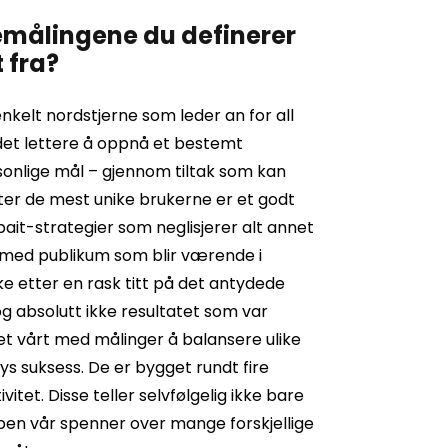
emålingene du definerer
 fra?
nkelt nordstjerne som leder an for all
r det lettere å oppnå et bestemt
rsonlige mål – gjennom tiltak som kan
tter de mest unike brukerne er et godt
bait-strategier som neglisjerer alt annet
p med publikum som blir værende i
ke etter en rask titt på det antydede
 og absolutt ikke resultatet som var
et vårt med målinger å balansere ulike
s suksess. De er bygget rundt fire
itet. Disse teller selvfølgelig ikke bare
ppen vår spenner over mange forskjellige