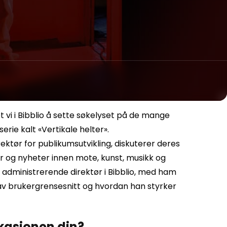
 vi i Bibblio å sette søkelyset på de mange
erie kalt «Vertikale helter».
ektør for publikumsutvikling, diskuterer deres
 og nyheter innen mote, kunst, musikk og
n, administrerende direktør i Bibblio, med ham
n av brukergrensesnitt og hvordan han styrker
kasjonen din?