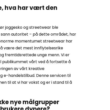
e, hva har vært den
 før joggesko og streetwear ble
sann autoritet – på dette området, har
 den enorme momentumet streetwear har
t å være det mest innflytelsesrike
e og fremtidsrettede unge menn. Vi er
e til publikummet vårt ved å fortsette å
ringen av vårt kreative
g e-handelstilbud. Denne servicen til
il at vi har vokst og er i stand til å
rekke nye målgrupper
 brukere dypere?