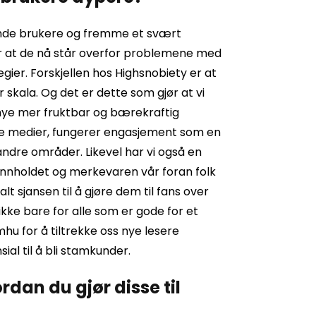
rende brukere og fremme et svært
er at de nå står overfor problemene med
egier. Forskjellen hos Highsnobiety er at
 skala. Og det er dette som gjør at vi
n mye mer fruktbar og bærekraftig
iale medier, fungerer engasjement som en
 andre områder. Likevel har vi også en
 innholdet og merkevaren vår foran folk
alt sjansen til å gjøre dem til fans over
 ikke bare for alle som er gode for et
mhu for å tiltrekke oss nye lesere
al til å bli stamkunder.
rdan du gjør disse til