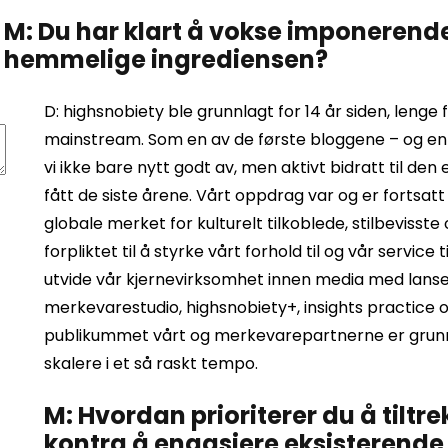
M: Du har klart å vokse imponerend
hemmelige ingrediensen?
D: highsnobiety ble grunnlagt for 14 år siden, lenge
mainstream. Som en av de første bloggene – og en 
vi ikke bare nytt godt av, men aktivt bidratt til
fått de siste årene. Vårt oppdrag var og er fortsat
globale merket for kulturelt tilkoblede, stilbevisst
forpliktet til å styrke vårt forhold til og vår servic
utvide vår kjernevirksomhet innen media med lanse
merkevarestudio, highsnobiety+, insights practice o
publikummet vårt og merkevarepartnerne er grunnen t
skalere i et så raskt tempo.
M: Hvordan prioriterer du å tilt
kontra å engasjere eksisterende