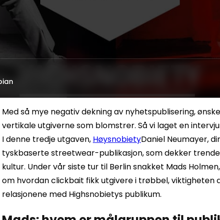
bian
Med så mye negativ dekning av nyhetspublisering, ønsket
vertikale utgiverne som blomstrer. Så vi laget en intervjus
I denne tredje utgaven,
Høysnobiety
Daniel Neumayer, dir
tyskbaserte streetwear-publikasjon, som dekker trender
kultur. Under vår siste tur til Berlin snakket Mads Holme
om hvordan clickbait fikk utgivere i trøbbel, viktighete
relasjonene med Highsnobietys publikum.
Mads: hvem er målgruppen til publi