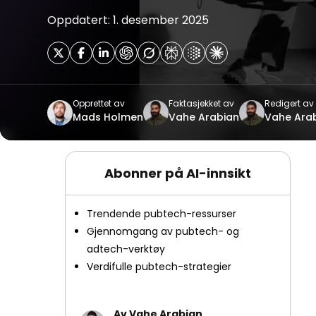
Oppdatert: 1. desember 2025
Opprettet av
Faktasjekket av
Redigert av
Mads Holmen
Vahe Arabian
Vahe Ara
Abonner på AI-innsikt
Trendende pubtech-ressurser
Gjennomgang av pubtech- og
adtech-verktøy
Verdifulle pubtech-strategier
Av Vahe Arabian