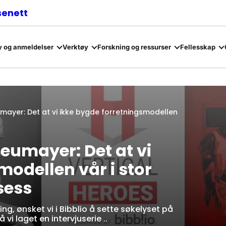
senett
 og anmeldelser
Verktøy
Forskning og ressurser
Fellesskap
mayer: Det at vi ikke bygde forretningsmodellen
eumayer: Det at vi
modellen vår i stor
sess
g, ønsket vi i Bibblio å sette søkelyset på
i laget en intervjuserie ..