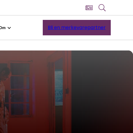
Bli en merkevarepartner
Om