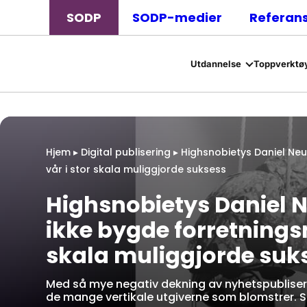
SODP
SODP-medier
Referan
Utdannelse
Toppverktøy
Hjem
▸
Digital publisering
▸
Highsnobietys Daniel Neu
vår i stor skala muliggjorde suksess
Highsnobietys Daniel N
ikke bygde forretnings
skala muliggjorde suk
Med så mye negativ dekning av nyhetspubliserin
de mange vertikale utgiverne som blomstrer. Så v