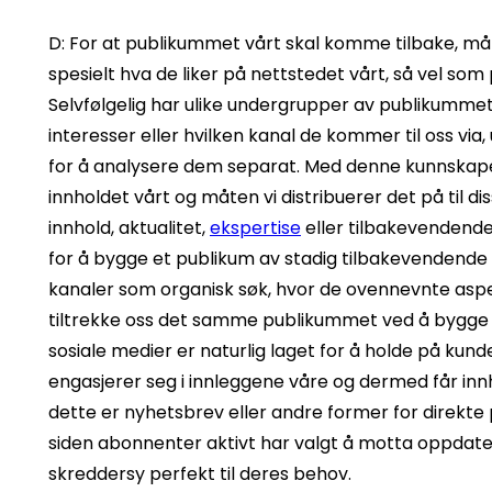
D: For at publikummet vårt skal komme tilbake, må v
spesielt hva de liker på nettstedet vårt, så vel so
Selvfølgelig har ulike undergrupper av publikummet 
interesser eller hvilken kanal de kommer til oss via, 
for å analysere dem separat. Med denne kunnskape
innholdet vårt og måten vi distribuerer det på til d
innhold, aktualitet,
ekspertise
eller tilbakevendende
for å bygge et publikum av stadig tilbakevendende 
kanaler som organisk søk, hvor de ovennevnte aspe
tiltrekke oss det samme publikummet ved å bygge a
sosiale medier er naturlig laget for å holde på kun
engasjerer seg i innleggene våre og dermed får innh
dette er nyhetsbrev eller andre former for direkte 
siden abonnenter aktivt har valgt å motta oppdate
skreddersy perfekt til deres behov.