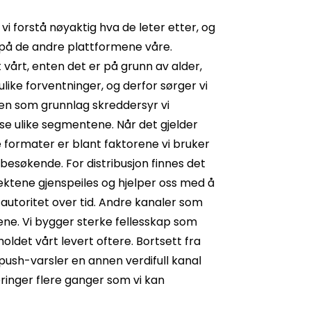
i forstå nøyaktig hva de leter etter, og
m på de andre plattformene våre.
vårt, enten det er på grunn av alder,
ulike forventninger, og derfor sørger vi
n som grunnlag skreddersyr vi
isse ulike segmentene. Når det gjelder
 formater er blant faktorene vi bruker
besøkende. For distribusjon finnes det
ktene gjenspeiles og hjelper oss med å
utoritet over tid. Andre kanaler som
dene. Vi bygger sterke fellesskap som
oldet vårt levert oftere. Bortsett fra
push-varsler en annen verdifull kanal
ringer flere ganger som vi kan