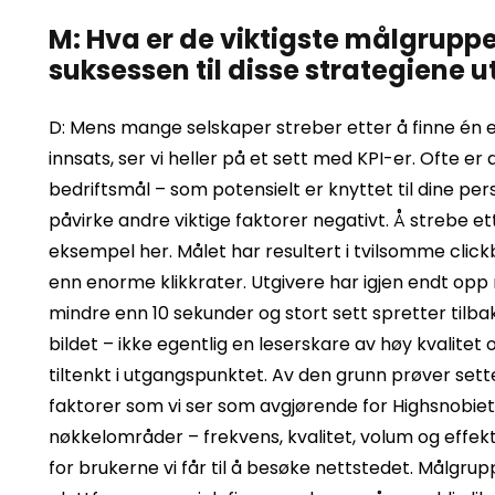
M: Hva er de viktigste målgrupp
suksessen til disse strategiene ut
D: Mens mange selskaper streber etter å finne én e
innsats, ser vi heller på et sett med KPI-er. Ofte e
bedriftsmål – som potensielt er knyttet til dine pe
påvirke andre viktige faktorer negativt. Å strebe e
eksempel her. Målet har resultert i tvilsomme click
enn enorme klikkrater. Utgivere har igjen endt op
mindre enn 10 sekunder og stort sett spretter tilba
bildet – ikke egentlig en leserskare av høy kvalitet
tiltenkt i utgangspunktet. Av den grunn prøver sett
faktorer som vi ser som avgjørende for Highsnobiety
nøkkelområder – frekvens, kvalitet, volum og effektiv
for brukerne vi får til å besøke nettstedet. Målgru