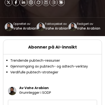
Opprettet av
Faktasjekket av
Redigert av
Vahe Arabian
Vahe Arabian
Vahe Arabian
Abonner på AI-innsikt
Trendende pubtech-ressurser
Gjennomgang av pubtech- og adtech-verktøy
Verdifulle pubtech-strategier
Av Vahe Arabian
Grunnlegger i SODP