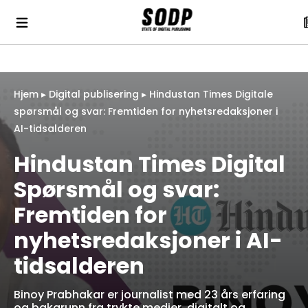
Hjem
▸
Digital publisering
▸
Hindustan Times Digitale
spørsmål og svar: Fremtiden for nyhetsredaksjoner i
AI-tidsalderen
Hindustan Times Digital
Spørsmål og svar:
Fremtiden for
nyhetsredaksjoner i AI-
tidsalderen
Binoy Prabhakar er journalist med 23 års erfaring
og bakgrunn fra trykte medier, digitalt og