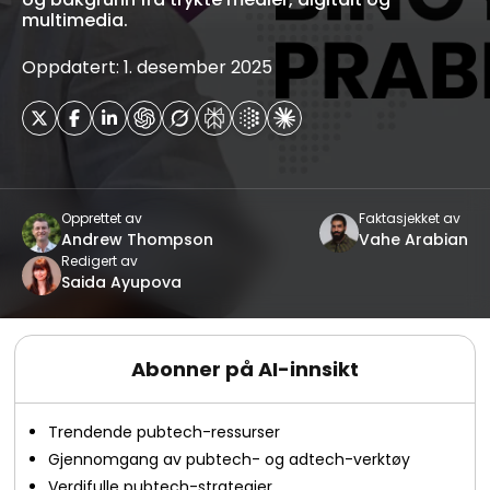
multimedia.
Oppdatert: 1. desember 2025
Opprettet av
Faktasjekket av
Andrew Thompson
Vahe Arabian
Redigert av
Saida Ayupova
Abonner på AI-innsikt
Trendende pubtech-ressurser
Gjennomgang av pubtech- og adtech-verktøy
Verdifulle pubtech-strategier