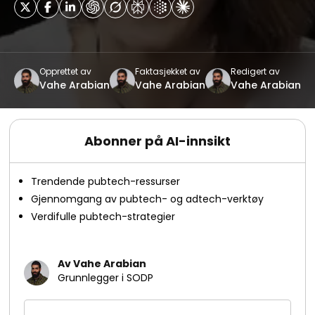
Opprettet av
Faktasjekket av
Redigert av
Vahe Arabian
Vahe Arabian
Vahe Arabian
Abonner på AI-innsikt
Trendende pubtech-ressurser
Gjennomgang av pubtech- og adtech-verktøy
Verdifulle pubtech-strategier
Av Vahe Arabian
Grunnlegger i SODP