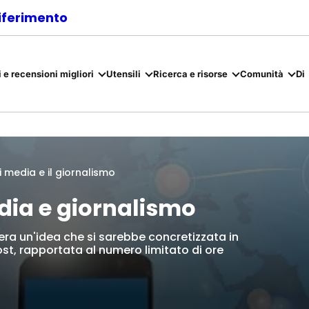
riferimento
 e recensioni migliori
Utensili
Ricerca e risorse
Comunità
Di
 i media e il giornalismo
edia e giornalismo
era un'idea che si sarebbe concretizzata in
ost, rapportata al numero limitato di ore