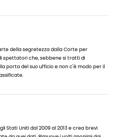
parte della segretezza dalla Corte per
li spettatori che, sebbene si tratti di
la porta del suo ufficio e non c'è modo per il
ssificate.
 Stati Uniti dal 2009 al 2013 e crea brevi
 da quei dati. Rimuove i volti anonimi dai