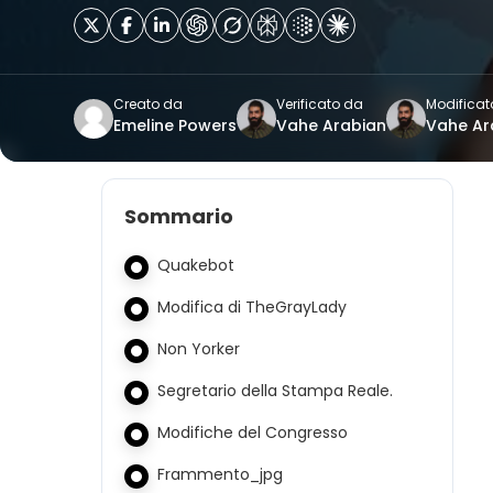
Creato da
Verificato da
Modificat
Emeline Powers
Vahe Arabian
Vahe Ar
Sommario
Quakebot
Modifica di TheGrayLady
Non Yorker
Segretario della Stampa Reale.
Modifiche del Congresso
Frammento_jpg