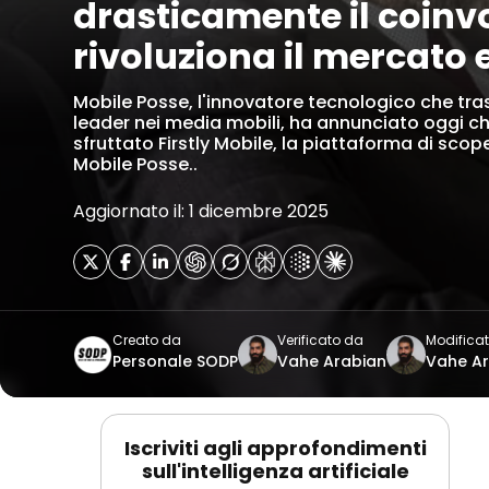
drasticamente il coinv
rivoluziona il mercato 
Mobile Posse, l'innovatore tecnologico che tra
leader nei media mobili, ha annunciato oggi ch
sfruttato Firstly Mobile, la piattaforma di sco
Mobile Posse..
Aggiornato il: 1 dicembre 2025
Creato da
Verificato da
Modifica
Personale SODP
Vahe Arabian
Vahe A
Iscriviti agli approfondimenti
sull'intelligenza artificiale