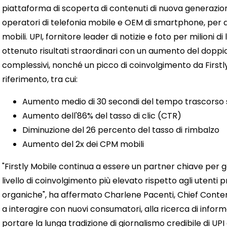
piattaforma di scoperta di contenuti di nuova generazione
operatori di telefonia mobile e OEM di smartphone, per 
mobili. UPI, fornitore leader di notizie e foto per milioni d
ottenuto risultati straordinari con un aumento del doppio 
complessivi, nonché un picco di coinvolgimento da Firstly M
riferimento, tra cui:
Aumento medio di 30 secondi del tempo trascorso s
Aumento dell'86% del tasso di clic (CTR)
Diminuzione del 26 percento del tasso di rimbalzo
Aumento del 2x dei CPM mobili
"Firstly Mobile continua a essere un partner chiave per g
livello di coinvolgimento più elevato rispetto agli utenti p
organiche", ha affermato Charlene Pacenti, Chief Content 
a interagire con nuovi consumatori, alla ricerca di informaz
portare la lunga tradizione di giornalismo credibile di UPI