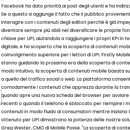
Facebook ha dato priorità ai post degli utenti e ha indiriz
Se a questo si aggiunge il fatto che il pubblico proveni
interagire con i contenuti degli editori perché è già imp
diventare sempre più abili nel diversificare le proprie font
chiave per UPI, aiutandola a raggiungere i propri KPI in te
digitale, e ha scoperto che la scoperta di contenuti mobil
coinvolgimento superiore per i lettori di UPI. Firstly Mobi
stanno guidando la prossima era della scoperta di conte
modo intuitivo, la scoperta di contenuti mobile basata su
a quello del traffico social o web. La piattaforma consent
comodamente i contenuti che apprezza durante la transiz
quando apre una nuova scheda del browser per avviare 
recenti o quando il telefono è sbloccato per riempire i mom
contenuti in modo fluido ai consumatori mentre iniziano la
ottenuto per UPI dimostrano la potenza delle nostre soluz
Greg Wester, CMO di Mobile Posse. "La scoperta di contenu