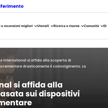
riferimento
 e recensioni migliori
Utensili
Ricerca e risorse
Comunità
Di
s International si affida alla scoperta di
r incrementare drasticamente il coinvolgimento. La
al si affida alla
asata sui dispositivi
umentare