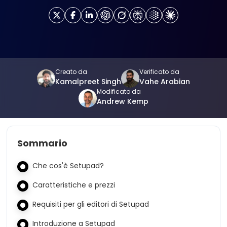
Creato da
Verificato da
Kamalpreet Singh
Vahe Arabian
Modificato da
Andrew Kemp
Sommario
Che cos'è Setupad?
Caratteristiche e prezzi
Requisiti per gli editori di Setupad
Introduzione a Setupad