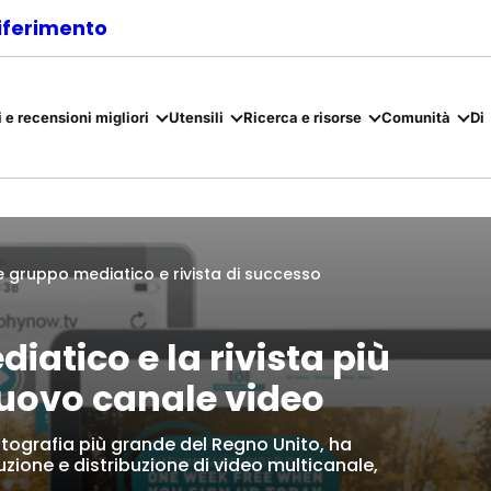
riferimento
 e recensioni migliori
Utensili
Ricerca e risorse
Comunità
Di
 gruppo mediatico e rivista di successo
iatico e la rivista più
uovo canale video
otografia più grande del Regno Unito, ha
zione e distribuzione di video multicanale,