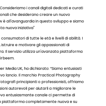
nsideriamo i canali digitali dedicati e curati
zionali che desiderano creare un nuovo
w è all'avanguardia in questo sviluppo e siamo
sta nuova iniziativa"
matori di tutte le età e livelli di abilità. I ​​
istruire e motivare gli appassionati di
. Il servizio utilizza un'avanzata piattaforma
Airbeem.
uer Media
UK, ha dichiarato: “Siamo entusiasti
o lancio. Il marchio Practical Photography
fotografi principianti o professionisti, offriamo
oni autorevoli per aiutarli a migliorare le
ovo entusiasmante canale ci permette di
u una piattaforma completamente nuova e su