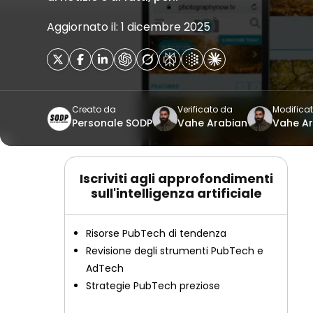
Aggiornato il: 1 dicembre 2025
Creato da
Verificato da
Modifica
Personale SODP
Vahe Arabian
Vahe A
Iscriviti agli approfondimenti
sull'intelligenza artificiale
Risorse PubTech di tendenza
Revisione degli strumenti PubTech e
AdTech
Strategie PubTech preziose