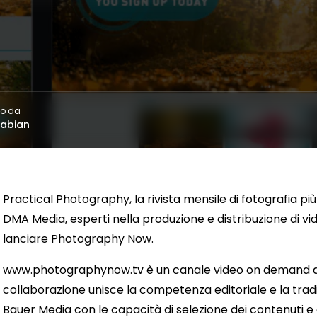
to da
rabian
Practical Photography, la rivista mensile di fotografia p
DMA Media, esperti nella produzione e distribuzione di video
lanciare Photography Now.
www.photographynow.tv
è un canale video on demand ded
collaborazione unisce la competenza editoriale e la tradi
Bauer Media con le capacità di selezione dei contenuti e