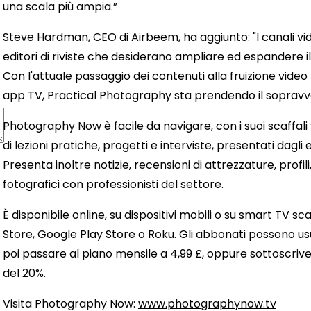
una scala più ampia.”
Steve Hardman, CEO di Airbeem, ha aggiunto: "I canali vide
editori di riviste che desiderano ampliare ed espandere il
Con l'attuale passaggio dei contenuti alla fruizione video t
app TV, Practical Photography sta prendendo il sopravv
Photography Now è facile da navigare, con i suoi scaffali v
di lezioni pratiche, progetti e interviste, presentati dagli
Presenta inoltre notizie, recensioni di attrezzature, profili,
fotografici con professionisti del settore.
È disponibile online, su dispositivi mobili o su smart TV
Store, Google Play Store o Roku. Gli abbonati possono usu
poi passare al piano mensile a 4,99 £, oppure sottoscr
del 20%.
Visita Photography Now:
www.photographynow.tv