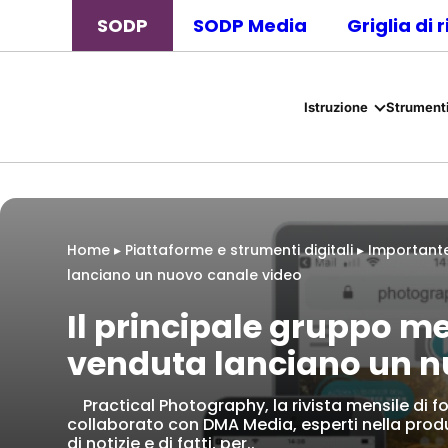
SODP
SODP Media
Griglia di 
Istruzione
Strumenti
Home
▸
Piattaforme e strumenti digitali
▸
Importante
lanciano un nuovo canale video
Il principale gruppo med
venduta lanciano un n
Practical Photography, la rivista mensile di f
collaborato con DMA Media, esperti nella produ
di notizie e di fatti, per..