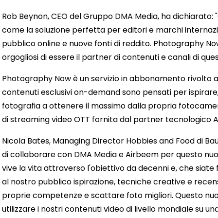
Rob Beynon, CEO del Gruppo DMA Media, ha dichiarato: "Co
come la soluzione perfetta per editori e marchi interna
pubblico online e nuove fonti di reddito. Photography No
orgogliosi di essere il partner di contenuti e canali di que
Photography Now è un servizio in abbonamento rivolto a consu
contenuti esclusivi on-demand sono pensati per ispirare, 
fotografia a ottenere il massimo dalla propria fotocamera
di streaming video OTT fornita dal partner tecnologico 
Nicola Bates, Managing Director Hobbies and Food di Ba
di collaborare con DMA Media e Airbeem per questo nuov
vive la vita attraverso l'obiettivo da decenni e, che siate 
al nostro pubblico ispirazione, tecniche creative e recensi
proprie competenze e scattare foto migliori. Questo nu
utilizzare i nostri contenuti video di livello mondiale s