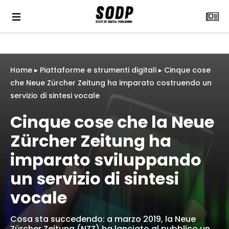
Home
▸
Piattaforme e strumenti digitali
▸
Cinque cose
che Neue Zürcher Zeitung ha imparato costruendo un
servizio di sintesi vocale
Cinque cose che la Neue
Zürcher Zeitung ha
imparato sviluppando
un servizio di sintesi
vocale
Cosa sta succedendo: a marzo 2019, la Neue
Zürcher Zeitung (NZZ) ha lanciato al pubblico un