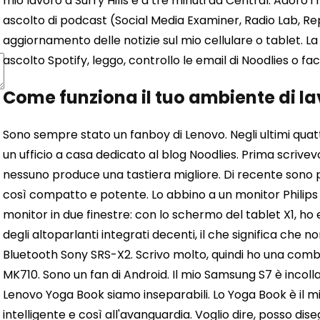
mio lavoro a Surry Hills è a tre minuti da Central. Adoro i 
ascolto di podcast (Social Media Examiner, Radio Lab, Repla
aggiornamento delle notizie sul mio cellulare o tablet. La 
ascolto Spotify, leggo, controllo le email di Noodlies o fac
Come funziona il tuo ambiente di l
Sono sempre stato un fanboy di Lenovo. Negli ultimi quat
un ufficio a casa dedicato al blog Noodlies. Prima scrivev
nessuno produce una tastiera migliore. Di recente sono 
così compatto e potente. Lo abbino a un monitor Philips d
monitor in due finestre: con lo schermo del tablet X1, ho 
degli altoparlanti integrati decenti, il che significa che 
Bluetooth Sony SRS-X2. Scrivo molto, quindi ho una comb
MK710.
Sono un fan di Android. Il mio Samsung S7 è incollat
Lenovo Yoga Book siamo inseparabili. Lo Yoga Book è il mi
intelligente e così all'avanguardia. Voglio dire, posso di