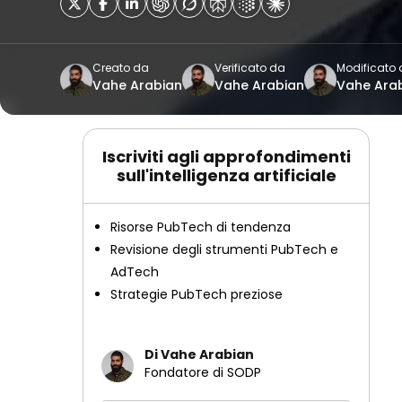
Creato da
Verificato da
Modificato
Vahe Arabian
Vahe Arabian
Vahe Ara
Iscriviti agli approfondimenti
sull'intelligenza artificiale
Risorse PubTech di tendenza
Revisione degli strumenti PubTech e
AdTech
Strategie PubTech preziose
Di Vahe Arabian
Fondatore di SODP