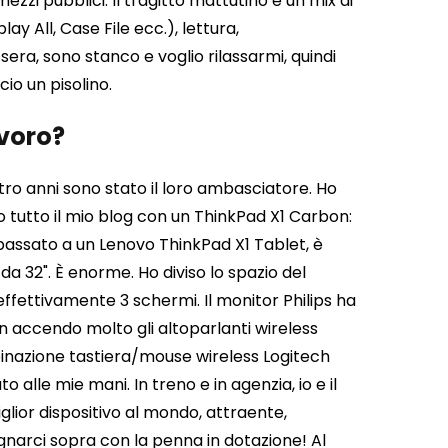
mezzi pubblici. Il tragitto mattutino è un mix di
y All, Case File ecc.), lettura,
sera, sono stanco e voglio rilassarmi, quindi
cio un pisolino.
avoro?
tro anni sono stato il loro ambasciatore. Ho
o tutto il mio blog con un ThinkPad X1 Carbon:
passato a un Lenovo ThinkPad X1 Tablet, è
a 32". È enorme. Ho diviso lo spazio del
effettivamente 3 schermi. Il monitor Philips ha
non accendo molto gli altoparlanti wireless
inazione tastiera/mouse wireless Logitech
o alle mie mani. In treno e in agenzia, io e il
glior dispositivo al mondo, attraente,
segnarci sopra con la penna in dotazione!
Al