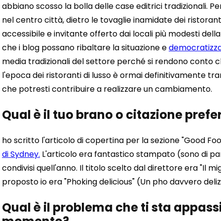
abbiano scosso la bolla delle case editrici tradizionali. Per
nel centro città, dietro le tovaglie inamidate dei ristoranti
accessibile e invitante offerto dai locali più modesti dell
che i blog possano ribaltare la situazione e
democratizza
media tradizionali del settore perché si rendono conto c
l'epoca dei ristoranti di lusso è ormai definitivamente t
che potresti contribuire a realizzare un cambiamento.
Qual è il tuo brano o citazione prefe
ho scritto l'articolo di copertina per la sezione "Good F
di Sydney.
L'articolo era fantastico stampato (sono di par
condivisi quell'anno. Il titolo scelto dal direttore era "Il m
proposto io era "Phoking delicious" (Un pho davvero deliz
Qual è il problema che ti sta appas