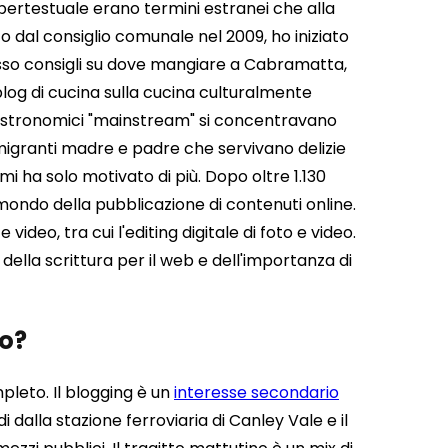
ertestuale erano termini estranei che alla
o dal consiglio comunale nel 2009, ho iniziato
esso consigli su dove mangiare a Cabramatta,
blog di cucina sulla cucina culturalmente
 gastronomici "mainstream" si concentravano
i migranti madre e padre che servivano delizie
mi ha solo motivato di più.
Dopo oltre 1.130
mondo della pubblicazione di contenuti online.
ideo, tra cui l'editing digitale di foto e video.
lla scrittura per il web e dell'importanza di
po?
pleto. Il blogging è un
interesse secondario
i dalla stazione ferroviaria di Canley Vale e il