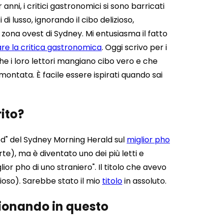
 anni, i critici gastronomici si sono barricati
 di lusso, ignorando il cibo delizioso,
a zona ovest di Sydney. Mi entusiasma il fatto
re la critica gastronomica
. Oggi scrivo per i
he i loro lettori mangiano cibo vero e che
ramontata.
È facile essere ispirati quando sai
rito?
ood" del Sydney Morning Herald sul
miglior pho
te), ma è diventato uno dei più letti e
iglior pho di uno straniero". Il titolo che avevo
ioso). Sarebbe stato il mio
titolo
in assoluto.
sionando in questo