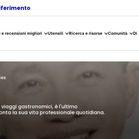
riferimento
 e recensioni migliori
Utensili
Ricerca e risorse
Comunità
Di
les
 viaggi gastronomici, è l'ultimo
conta la sua vita professionale quotidiana.