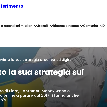
riferimento
 e recensioni migliori
Utensili
Ricerca e risorse
Comunità
Di
iato la sua strategia di contenuti digitali
o la sua strategia sui
ee di Flare, Sportsnet, MoneySense e
o online a partire dal 2017. Stanno anche
n's..