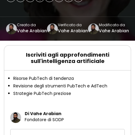
Creato da
Verificato da
Modificato da
Vahe Arabian
Vahe Arabian
Vahe Arabian
Iscriviti agli approfondimenti
sull'intelligenza artificiale
Risorse PubTech di tendenza
Revisione degli strumenti PubTech e AdTech
Strategie PubTech preziose
Di Vahe Arabian
Fondatore di SODP