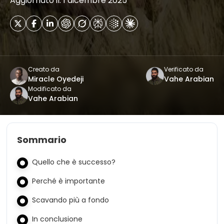
Aggiornato il: 1 dicembre 2025
Creato da
Verificato da
Miracle Oyedeji
Vahe Arabian
Modificato da
Vahe Arabian
Sommario
Quello che è successo?
Perché è importante
Scavando più a fondo
In conclusione