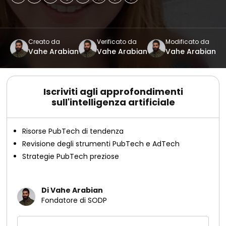
Creato da
Verificato da
Modificato da
Vahe Arabian
Vahe Arabian
Vahe Arabian
Iscriviti agli approfondimenti
sull'intelligenza artificiale
Risorse PubTech di tendenza
Revisione degli strumenti PubTech e AdTech
Strategie PubTech preziose
Di Vahe Arabian
Fondatore di SODP