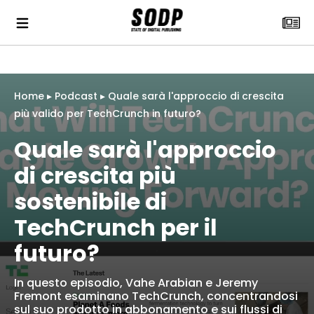
Home
▸
Podcast
▸
Quale sarà l'approccio di crescita
più valido per TechCrunch in futuro?
Quale sarà l'approccio
di crescita più
sostenibile di
TechCrunch per il
futuro?
In questo episodio, Vahe Arabian e Jeremy
Fremont esaminano TechCrunch, concentrandosi
sul suo prodotto in abbonamento e sui flussi di