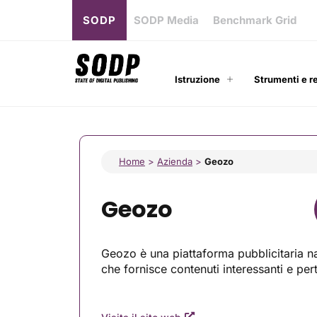
SODP
SODP Media
Benchmark Grid
Istruzione
Strumenti e r
Home
>
Azienda
>
Geozo
Geozo
Geozo è una piattaforma pubblicitaria nati
che fornisce contenuti interessanti e pert