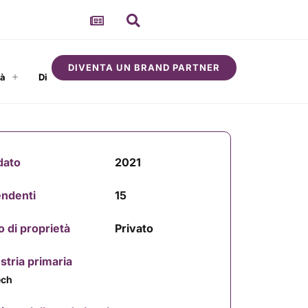
DIVENTA UN BRAND PARTNER
tà
Di
dato
2021
endenti
15
o di proprietà
Privato
stria primaria
ech