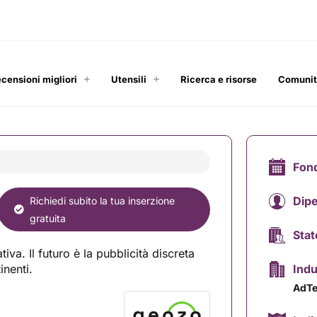
ecensioni migliori
Utensili
Ricerca e risorse
Comuni
Fon
Dip
Richiedi subito la tua inserzione
gratuita
Stat
va. Il futuro è la pubblicità discreta
inenti.
Indu
AdT