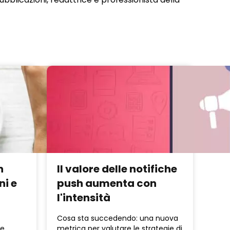
n
Il valore delle notifiche
ni e
push aumenta con
l'intensità
Cosa sta succedendo: una nuova
ne
metrica per valutare le strategie di