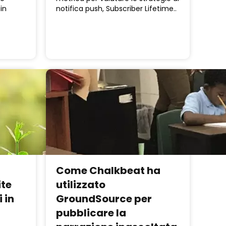
in
notifica push, Subscriber Lifetime..
Come Chalkbeat ha
ite
utilizzato
 in
GroundSource per
pubblicare la