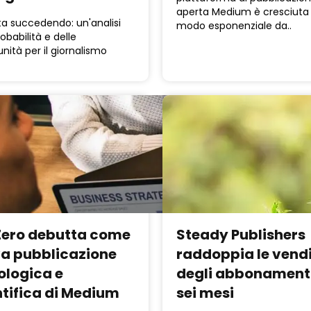
aperta Medium è cresciuta 
a succedendo: un'analisi
modo esponenziale da..
robabilità e delle
nità per il giornalismo
ero debutta come
Steady Publishers
a pubblicazione
raddoppia le vend
ologica e
degli abbonamenti
ntifica di Medium
sei mesi