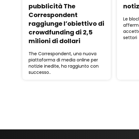
pubblicità The
notiz
Correspondent
Le bloc
raggiunge l’obiettivo di
afferm
crowdfunding di 2,5
accetta
settori
milioni di dollari
The Correspondent, una nuova
piattaforma di media online per
notizie inedite, ha raggiunto con
successo..