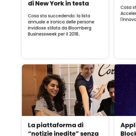
di New York in testa
Cosa s
Acceler
Cosa sta succedendo: la lista
l'innov
annuale e ironica delle persone
invidiose stilata da Bloomberg
Businessweek per il 2018..
La piattaforma di
Appl
“notizie inedite” senza
Bloc