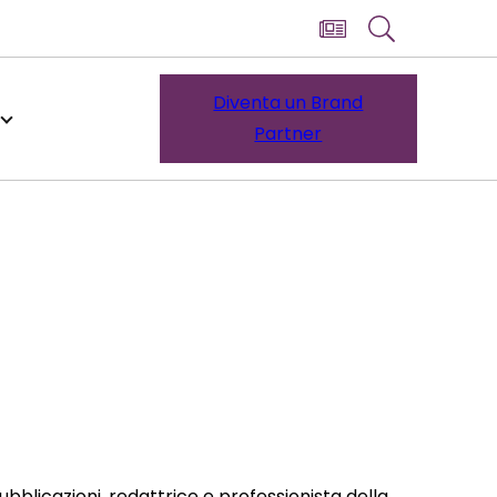
Diventa un Brand
Partner
pubblicazioni, redattrice e professionista della