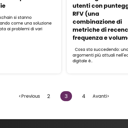
ie
utenti con puntegg
RFV (una
kchain si stanno
combinazione di
ando come una soluzione
metriche di recenc
ta ai problemi di vari
frequenza e volum
Cosa sta succedendo: uno
argomenti più attuali nell'ed
digitale è..
2
3
4
<Previous
Avanti>