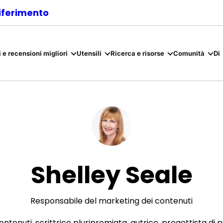
riferimento
 e recensioni migliori
Utensili
Ricerca e risorse
Comunità
Di
Shelley Seale
Responsabile del marketing dei contenuti
ontenuti, scrittrice pluripremiata, autrice, progettista di 