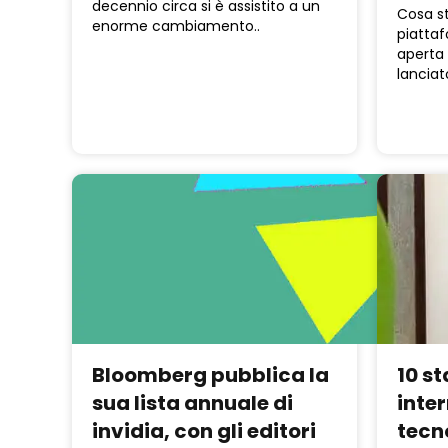
decennio circa si è assistito a un
Cosa s
enorme cambiamento..
piattaf
aperta
lanciat
Bloomberg pubblica la
10 s
sua lista annuale di
inter
invidia, con gli editori
tecn