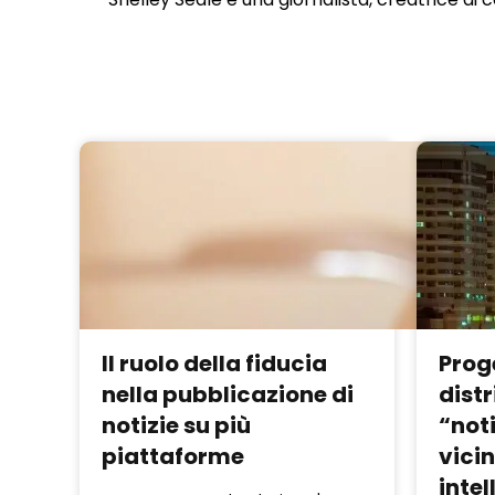
Il ruolo della fiducia
Prog
nella pubblicazione di
distr
notizie su più
“noti
piattaforme
vicin
intel