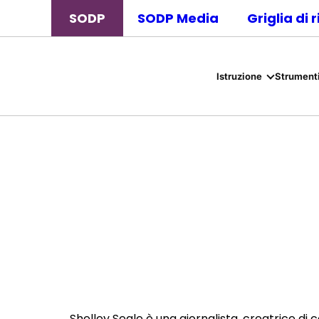
SODP
SODP Media
Griglia di 
Istruzione
Strumenti
Shelley Seale è una giornalista, creatrice di c