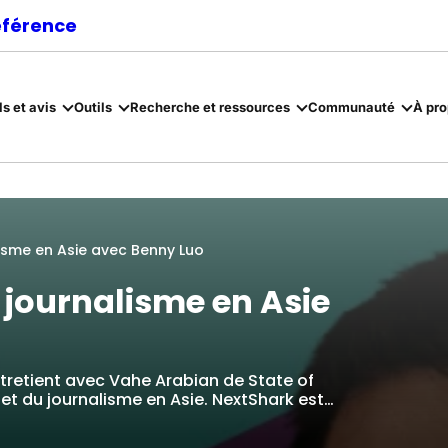
référence
ls et avis
Outils
Recherche et ressources
Communauté
À pr
lisme en Asie avec Benny Luo
 journalisme en Asie
tretient avec Vahe Arabian de State of
s et du journalisme en Asie. NextShark est…