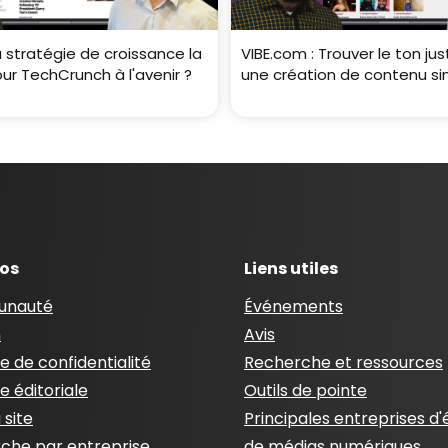
a stratégie de croissance la
VIBE.com : Trouver le ton ju
our TechCrunch à l'avenir ?
une création de contenu sim
pos
Liens utiles
nauté
Événements
n
Avis
ue de confidentialité
Recherche et ressources
ue éditoriale
Outils de pointe
 site
Principales entreprises d'
che par entreprise
de médias numériques