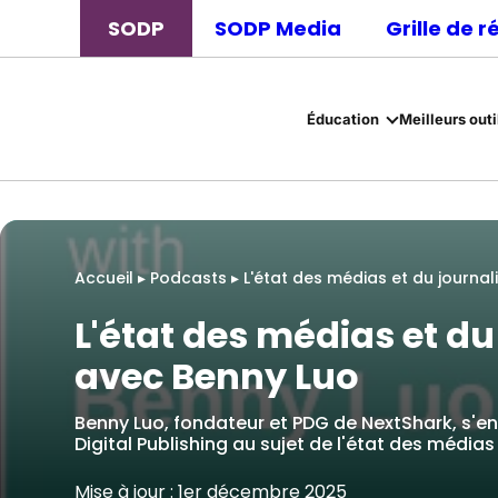
SODP
SODP Media
Grille de 
Éducation
Meilleurs outi
Accueil
▸
Podcasts
▸
L'état des médias et du journa
L'état des médias et du
avec Benny Luo
Benny Luo, fondateur et PDG de NextShark, s'en
Digital Publishing au sujet de l'état des média
Mise à jour : 1er décembre 2025