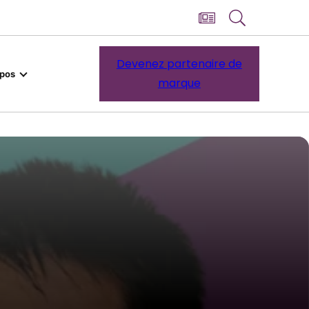
Devenez partenaire de
opos
marque