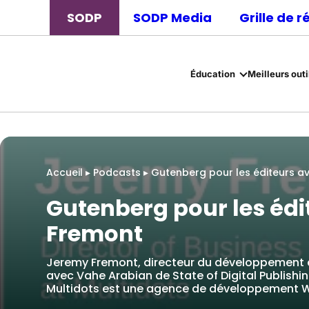
SODP
SODP Media
Grille de 
Éducation
Meilleurs outi
Accueil
▸
Podcasts
▸
Gutenberg pour les éditeurs a
Gutenberg pour les éd
Fremont
Jeremy Fremont, directeur du développement c
avec Vahe Arabian de State of Digital Publishin
Multidots est une agence de développement W