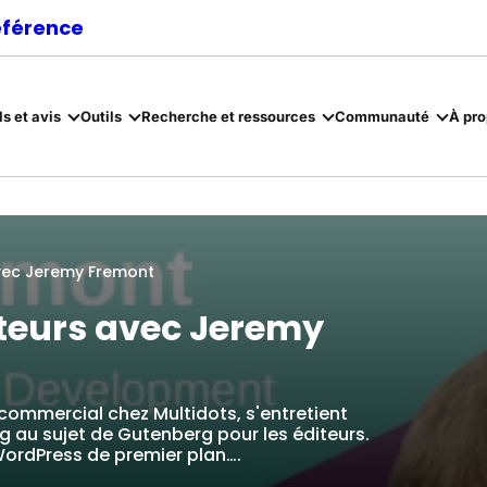
référence
ls et avis
Outils
Recherche et ressources
Communauté
À pr
vec Jeremy Fremont
iteurs avec Jeremy
ommercial chez Multidots, s'entretient
g au sujet de Gutenberg pour les éditeurs.
ordPress de premier plan….