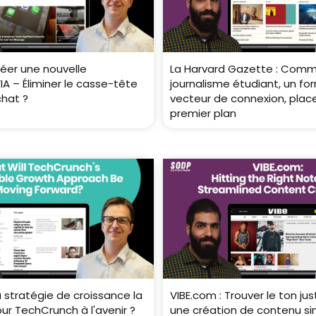
réer une nouvelle
La Harvard Gazette : Comm
IA – Éliminer le casse-tête
journalisme étudiant, un fo
chat ?
vecteur de connexion, plac
premier plan
a stratégie de croissance la
VIBE.com : Trouver le ton ju
our TechCrunch à l'avenir ?
une création de contenu sim