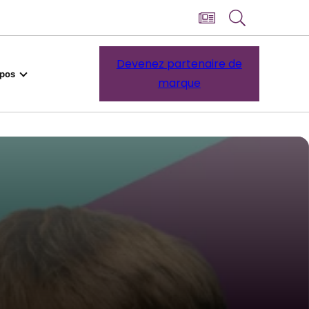
Devenez partenaire de
opos
marque