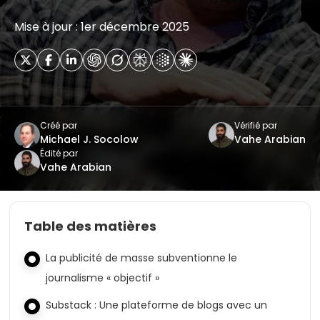
Mise à jour : 1er décembre 2025
Créé par
Vérifié par
Michael J. Socolow
Vahe Arabian
Édité par
Vahe Arabian
Table des matières
La publicité de masse subventionne le
journalisme « objectif »
Substack : Une plateforme de blogs avec un