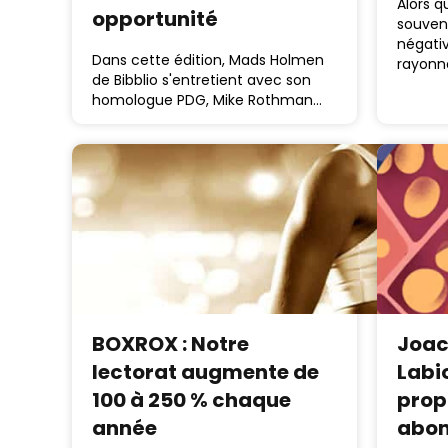
Alors q
opportunité
souvent
négativ
Dans cette édition, Mads Holmen
rayonn
de Bibblio s'entretient avec son
homologue PDG, Mike Rothman…
BOXROX : Notre
Joac
lectorat augmente de
Labi
100 à 250 % chaque
prop
année
abo