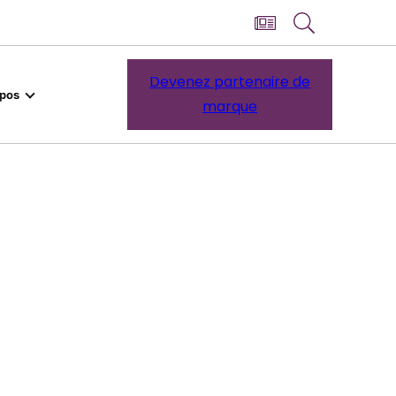
Devenez partenaire de
opos
marque