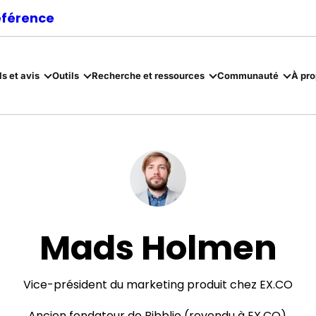
référence
ls et avis
Outils
Recherche et ressources
Communauté
À pr
Mads Holmen
Vice-président du marketing produit chez EX.CO
Ancien fondateur de Bibblio (revendu à EX.CO).