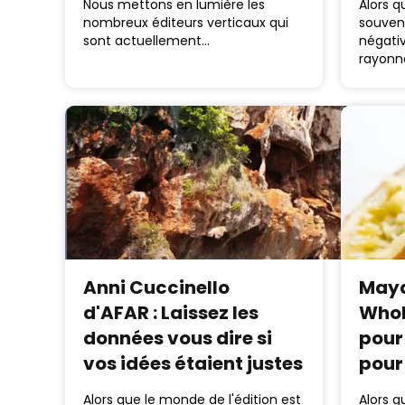
Nous mettons en lumière les
Alors q
nombreux éditeurs verticaux qui
souvent
sont actuellement…
négativ
rayonn
Anni Cuccinello
Maya
d'AFAR : Laissez les
Whol
données vous dire si
pour
vos idées étaient justes
pou
Alors que le monde de l'édition est
Alors q