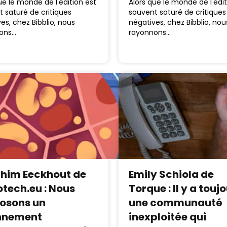
ue le monde de l'édition est
Alors que le monde de l'édit
 saturé de critiques
souvent saturé de critiques
es, chez Bibblio, nous
négatives, chez Bibblio, nou
ons…
rayonnons…
him Eeckhout de
Emily Schiola de
otech.eu : Nous
Torque : Il y a touj
osons un
une communauté
nnement
inexploitée qui