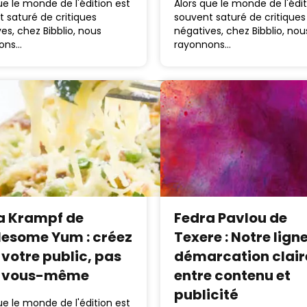
ue le monde de l'édition est
Alors que le monde de l'édit
 saturé de critiques
souvent saturé de critiques
es, chez Bibblio, nous
négatives, chez Bibblio, nou
ons…
rayonnons…
 Krampf de
Fedra Pavlou de
esome Yum : créez
Texere : Notre lign
 votre public, pas
démarcation clair
r vous-même
entre contenu et
publicité
ue le monde de l'édition est