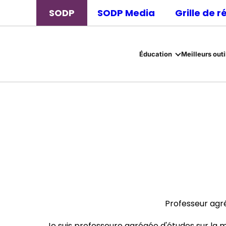
SODP
SODP Media
Grille de 
Éducation
Meilleurs outi
Professeur agré
Je suis professeure agrégée d'études sur la mu