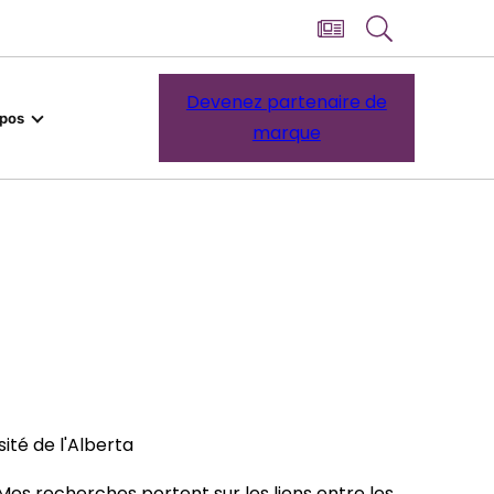
Devenez partenaire de
opos
marque
ité de l'Alberta
 Mes recherches portent sur les liens entre les