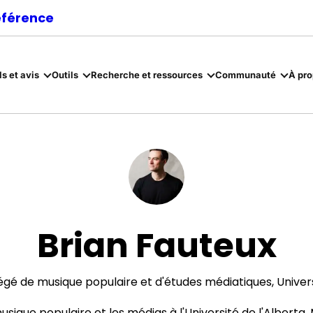
référence
ls et avis
Outils
Recherche et ressources
Communauté
À pr
Brian Fauteux
gé de musique populaire et d'études médiatiques, Univers
sique populaire et les médias à l'Université de l'Alberta.