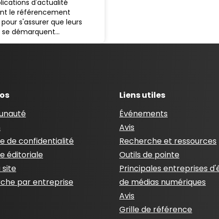
lications d'actualité
nt le référencement
 pour s'assurer que leurs
es se démarquent…
pos
Liens utiles
nauté
Événements
n
Avis
ue de confidentialité
Recherche et ressources
ue éditoriale
Outils de pointe
 site
Principales entreprises d'
che par entreprise
de médias numériques
Avis
Grille de référence