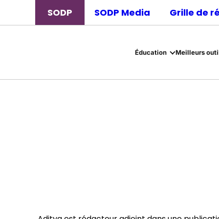
SODP
SODP Media
Grille de 
Éducation
Meilleurs outi
Aditya est rédacteur adjoint dans une publicatio