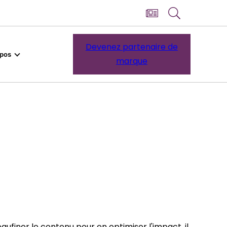
Devenez partenaire de
opos
marque
aufiner le contenu pour en optimiser l'impact, il