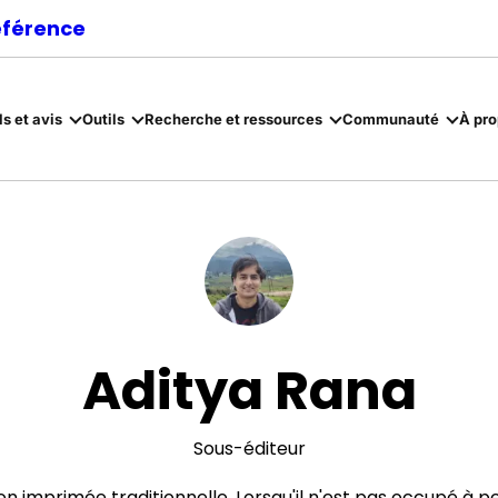
référence
ls et avis
Outils
Recherche et ressources
Communauté
À pr
Aditya Rana
Sous-éditeur
n imprimée traditionnelle. Lorsqu'il n'est pas occupé à pe