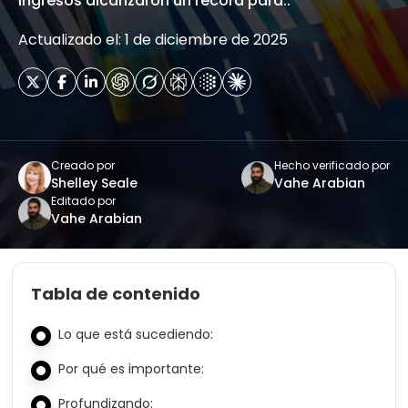
ingresos alcanzaron un récord para..
Actualizado el: 1 de diciembre de 2025
Creado por
Hecho verificado por
Shelley Seale
Vahe Arabian
Editado por
Vahe Arabian
Tabla de contenido
Lo que está sucediendo:
Por qué es importante:
Profundizando: