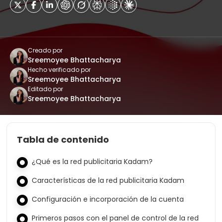
Creado por
Sreemoyee Bhattacharya
Hecho verificado por
Sreemoyee Bhattacharya
Editado por
Sreemoyee Bhattacharya
Tabla de contenido
¿Qué es la red publicitaria Kadam?
Características de la red publicitaria Kadam
Configuración e incorporación de la cuenta
Primeros pasos con el panel de control de la red