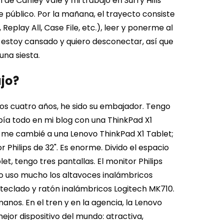
 de Canley Vale y mi trabajo en Surry Hills
 público. Por la mañana, el trayecto consiste
eplay All, Case File, etc.), leer y ponerme al
he, estoy cansado y quiero desconectar, así que
una siesta.
jo?
mos cuatro años, he sido su embajador. Tengo
ibía todo en mi blog con una ThinkPad X1
 me cambié a una Lenovo ThinkPad X1 Tablet;
hilips de 32". Es enorme. Divido el espacio
et, tengo tres pantallas. El monitor Philips
 no uso mucho los altavoces inalámbricos
teclado y ratón inalámbricos Logitech MK710.
nos. En el tren y en la agencia, la Lenovo
jor dispositivo del mundo: atractiva,