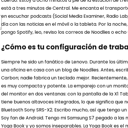
cuerdo.
Estoy a ocho minutos a pie de la estación de tren
está a tres minutos de Central. Me encanta el transporte
en escuchar podcasts (Social Media Examiner, Radio Lab, R
día con las noticias en el móvil o la tableta. Por la noc
pongo Spotify, leo, reviso los correos de Noodlies o echo 
¿Cómo es tu configuración de traba
Siempre he sido un fanático de Lenovo. Durante los últi
una oficina en casa con un blog de Noodlies. Antes, escr
Carbon; nadie fabrica un teclado mejor. Recientemente,
es muy compacta y potente. La emparejo con un monitor P
del monitor en dos ventanas: con la pantalla de la X1 Tabl
tiene buenos altavoces integrados, lo que significa que
Bluetooth Sony SRS-X2. Escribo mucho, así que tengo un 
Soy fan de Android. Tengo mi Samsung S7 pegado a las ma
Yoga Book y yo somos inseparables. La Yoga Book es el me