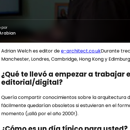
 por
Arabian
Adrian Welch es editor de
e-architect.co.uk
Durante trec
Manchester, Londres, Cambridge, Hong Kong y Edimburg
¿Qué te llevó a empezar a trabajar 
editorial/digital?
Quería compartir conocimientos sobre la arquitectura d
fácilmente quedarían obsoletos si estuvieran en el forma
momento (¡allá por el año 2000!).
¿Cómo es un día típico para usted?