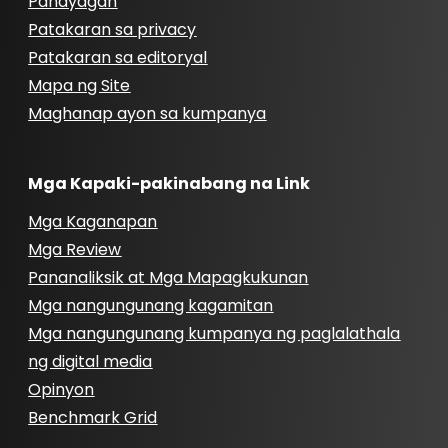
Pahayagan
Patakaran sa privacy
Patakaran sa editoryal
Mapa ng Site
Maghanap ayon sa kumpanya
Mga Kapaki-pakinabang na Link
Mga Kaganapan
Mga Review
Pananaliksik at Mga Mapagkukunan
Mga nangungunang kagamitan
Mga nangungunang kumpanya ng paglalathala
ng digital media
Opinyon
Benchmark Grid