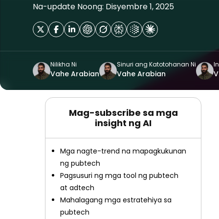
Na-update Noong: Disyembre 1, 2025
Nilikha Ni
Sinuri ang Katotohanan Ni
In
Vahe Arabian
Vahe Arabian
V
Mag-subscribe sa mga
insight ng AI
Mga nagte-trend na mapagkukunan
ng pubtech
Pagsusuri ng mga tool ng pubtech
at adtech
Mahalagang mga estratehiya sa
pubtech