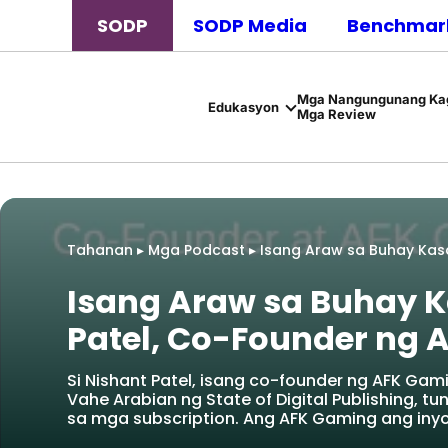
SODP
SODP Media
Benchmark
Mga Nangungunang Kag
Edukasyon
Mga Review
Tahanan
▸
Mga Podcast
▸
Isang Araw sa Buhay Kas
Isang Araw sa Buhay K
Patel, Co-Founder ng 
Si Nishant Patel, isang co-founder ng AFK Gam
Vahe Arabian ng State of Digital Publishing, 
sa mga subscription. Ang AFK Gaming ang iny