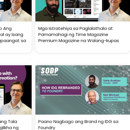
o Ang
Mga Istratehiya sa Paglalathala at
l ay Isang
Pamamahagi ng Time Magazine
apaangat sa
Premium Magazine na Walang-kupas
ang Tala
Paano Nagbago ang Brand ng IDG sa
likha ng
Foundry