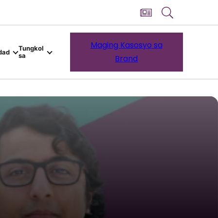
Maging Kasosyo sa
Tungkol
dad
sa
Brand