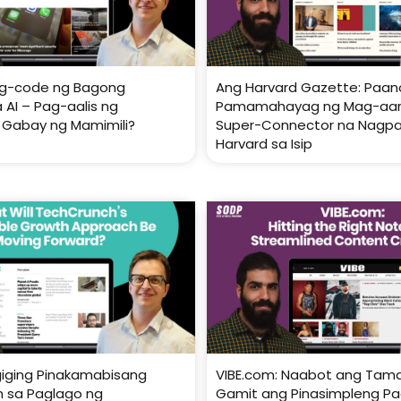
ag-code ng Bagong
Ang Harvard Gazette: Paan
 AI – Pag-aalis ng
Pamamahayag ng Mag-aara
a Gabay ng Mamimili?
Super-Connector na Nagp
Harvard sa Isip
iging Pinakamabisang
VIBE.com: Naabot ang Tam
sa Paglago ng
Gamit ang Pinasimpleng Pag