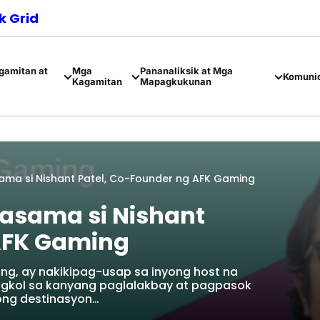
 Grid
amitan at
Mga
Pananaliksik at Mga
Komuni
Kagamitan
Mapagkukunan
ama si Nishant Patel, Co-Founder ng AFK Gaming
asama si Nishant
AFK Gaming
ing, ay nakikipag-usap sa inyong host na
tungkol sa kanyang paglalakbay at pagpasok
ong destinasyon…