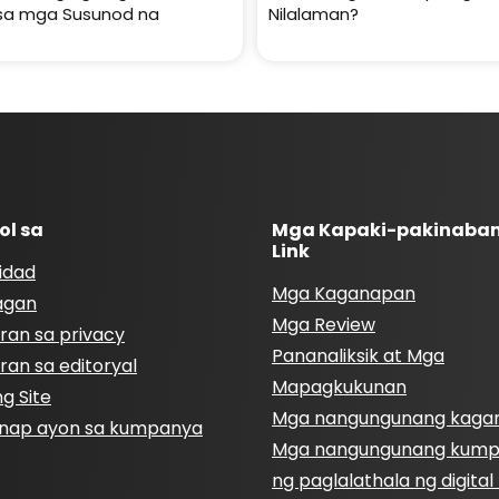
sa mga Susunod na
Nilalaman?
ol sa
Mga Kapaki-pakinaba
Link
idad
Mga Kaganapan
agan
Mga Review
ran sa privacy
Pananaliksik at Mga
ran sa editoryal
Mapagkukunan
g Site
Mga nangungunang kaga
nap ayon sa kumpanya
Mga nangungunang kum
ng paglalathala ng digita