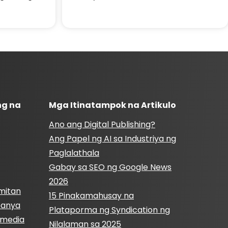
ng na
Mga Itinatampok na Artikulo
Ano ang Digital Publishing?
Ang Papel ng AI sa Industriya ng
Paglalathala
Gabay sa SEO ng Google News
2026
mitan
15 Pinakamahusay na
panya
Plataporma ng Syndication ng
l media
Nilalaman sa 2025