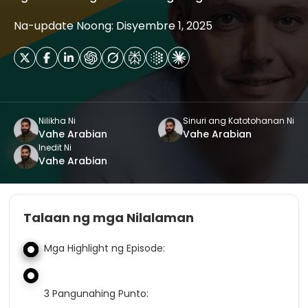
Na-update Noong: Disyembre 1, 2025
Nilikha Ni
Sinuri ang Katotohanan Ni
Vahe Arabian
Vahe Arabian
Inedit Ni
Vahe Arabian
Talaan ng mga Nilalaman
Mga Highlight ng Episode:
3 Pangunahing Punto: