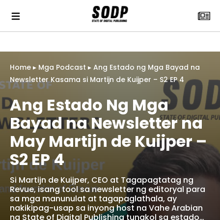
Home
▸
Mga Podcast
▸
Ang Estado ng Mga Bayad na
Newsletter Kasama si Martijn de Kuijper – S2 EP 4
Ang Estado Ng Mga
Bayad na Newsletter na
May Martijn de Kuijper –
S2 EP 4
Si Martijn de Kuijper, CEO at Tagapagtatag ng
Revue, isang tool sa newsletter ng editoryal para
sa mga manunulat at tagapaglathala, ay
nakikipag-usap sa inyong host na Vahe Arabian
ng State of Digital Publishing tungkol sa estado…