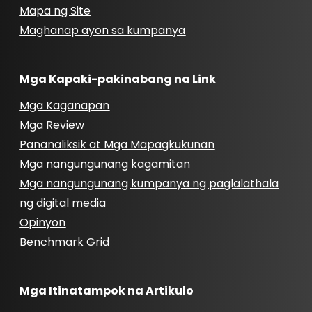
Mapa ng Site
Maghanap ayon sa kumpanya
Mga Kapaki-pakinabang na Link
Mga Kaganapan
Mga Review
Pananaliksik at Mga Mapagkukunan
Mga nangungunang kagamitan
Mga nangungunang kumpanya ng paglalathala
ng digital media
Opinyon
Benchmark Grid
Mga Itinatampok na Artikulo