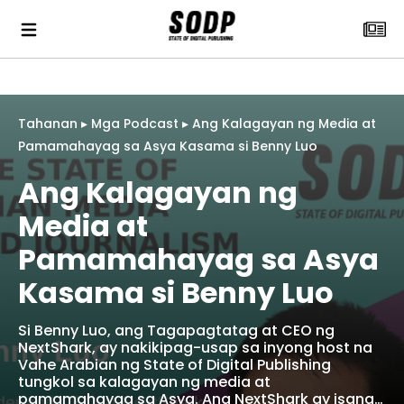
Tahanan
▸
Mga Podcast
▸
Ang Kalagayan ng Media at
Pamamahayag sa Asya Kasama si Benny Luo
Ang Kalagayan ng
Media at
Pamamahayag sa Asya
Kasama si Benny Luo
Si Benny Luo, ang Tagapagtatag at CEO ng
NextShark, ay nakikipag-usap sa inyong host na
Vahe Arabian ng State of Digital Publishing
tungkol sa kalagayan ng media at
pamamahayag sa Asya. Ang NextShark ay isang…