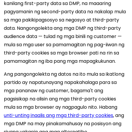
kanilang first-party data sa DMP, na maaaring
pagyamanin ng second-party data na nakalap mula
sa mga pakikipagsosyo sa negosyo at third-party
data. Nangongolekta ang mga DMP ng third-party
audience data — tulad ng mga binili ng customer —
mula sa mga user sa pamamagitan ng pag-iiwan ng
third-party cookies sa mga browser pati na rin sa
pamamagitan ng iba pang mga mapagkukunan.
Ang pangongolekta ng datos na ito mula sa ikatlong
partido ay napatunayang napakahalaga para sa
mga pananaw ng customer, bagama't ang
pagsisikap na alisin ang mga third-party cookies
mula sa mga browser ay nagpagulo nito. Habang
unti-unting inaalis ang mga third-party cookies
, ang
mga DMP na may pinakamahusay na posisyon ang
siyang yakapin ang mga alternatibo.