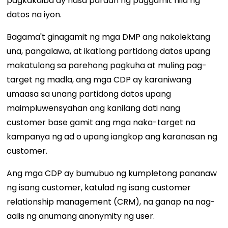
pagkakaiba ay nasa paraan ng paggamit nila ng
datos na iyon.
Bagama't ginagamit ng mga DMP ang nakolektang
una, pangalawa, at ikatlong partidong datos upang
makatulong sa parehong pagkuha at muling pag-
target ng madla, ang mga CDP ay karaniwang
umaasa sa unang partidong datos upang
maimpluwensyahan ang kanilang dati nang
customer base gamit ang mga naka-target na
kampanya ng ad o upang iangkop ang karanasan ng
customer.
Ang mga CDP ay bumubuo ng kumpletong pananaw
ng isang customer, katulad ng isang customer
relationship management (CRM), na ganap na nag-
aalis ng anumang anonymity ng user.