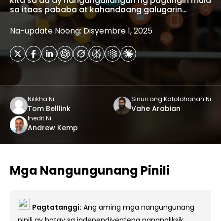
kita sa ad ay nangangailangan ng pagtingin mula
sa itaas pababa at kahandaang galugarin…
Na-update Noong: Disyembre 1, 2025
Nilikha Ni
Sinuri ang Katotohanan Ni
Tom Belllink
Vahe Arabian
Inedit Ni
Andrew Kemp
Mga Nangungunang Pinili
Pagtatanggi:
Ang aming mga nangungunang
pinili ay batay sa independiyenteng pananaliksik,