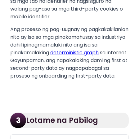
sa mga tao na identifier na nagsisiguro na
walang pag-asa sa mga third-party cookies o
mobile identifier.
Ang proseso ng pag-uugnay ng pagkakakilanlan
nito ay isa sa mga pinakamahusay sa industriya
dahil ipinagmamalaki nito ang isa sa
pinakamalaking
deterministic graph
sa internet.
Gayunpaman, ang napakalaking dami ng first at
second-party data ay nagpapabagal sa
proseso ng onboarding ng first-party data.
Lotame na Pabilog
3