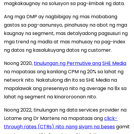
magkakaugnay na solusyon sa pag-iimbak ng data.
Ang mga DMP ay nagbibigay ng mas mababang
gastos sa pag-aanunsyo, pinahusay na abot ng mga
kaugnay na segment, mas detalyadong pagsusuri ng
mga trend ng madla at mas mahusay na pag-index
ng datos ng kasalukuyang datos ng customer.
Noong 2020,
tinulungan ng Permutive ang SHE Media
na mapataas ang kanilang CPM ng 20% ​​sa lahat ng
network nito. Nakatulong din ito sa SHE Media na
mapalawak ang presensya nito ng average na 8x sa
lahat ng segment na kinaroroonan nito.
Noong 2022, tinulungan ng data services provider na
Lotame ang Dr Martens na mapataas ang
click-
through rates (CTRs) nito nang siyam na beses
gamit