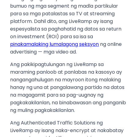
bumuo ng mga segment ng madla partikular
para sa mga patalastas sa TV at streaming
platform. Dahil dito, ang LiveRamp ay isang
espesyalista sa paghahatid ng datos sa return
on investment (ROI) para sa isa sa
pinakamalaking lumalagong seksyon
ng online
advertising — mga video ad.
Ang pakikipagtulungan ng LiveRamp sa
maraming panloob at panlabas na kasosyo ay
nangangahulugan na mayroon itong malaking
hanay ng una at pangalawang partido na datos
na magagamit para sa pag-uugnay ng
pagkakakilanlan, na binabawasan ang panganib
ng muling pagkakakilanlan.
Ang Authenticated Traffic Solutions ng
LiveRamp ay isang naka-encrypt at nakabatay