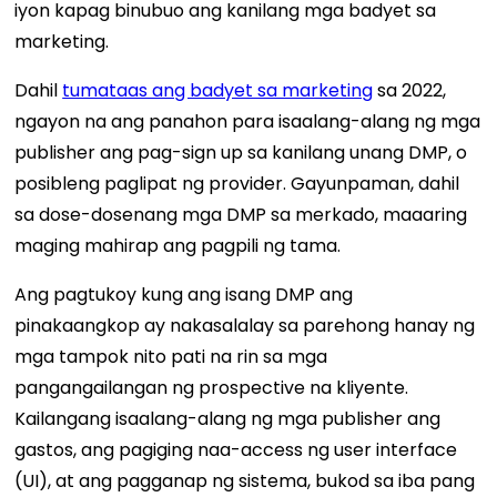
iyon kapag binubuo ang kanilang mga badyet sa
marketing.
Dahil
tumataas ang badyet sa marketing
sa 2022,
ngayon na ang panahon para isaalang-alang ng mga
publisher ang pag-sign up sa kanilang unang DMP, o
posibleng paglipat ng provider. Gayunpaman, dahil
sa dose-dosenang mga DMP sa merkado, maaaring
maging mahirap ang pagpili ng tama.
Ang pagtukoy kung ang isang DMP ang
pinakaangkop ay nakasalalay sa parehong hanay ng
mga tampok nito pati na rin sa mga
pangangailangan ng prospective na kliyente.
Kailangang isaalang-alang ng mga publisher ang
gastos, ang pagiging naa-access ng user interface
(UI), at ang pagganap ng sistema, bukod sa iba pang