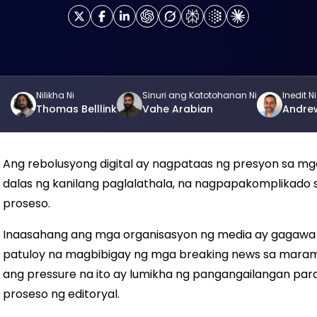
Nilikha Ni
Sinuri ang Katotohanan Ni
Inedit Ni
Thomas Belllink
Vahe Arabian
Andre
Ang rebolusyong digital ay nagpataas ng presyon sa m
dalas ng kanilang paglalathala, na nagpapakomplikado s
proseso.
Inaasahang ang mga organisasyon ng media ay gagawa n
patuloy na magbibigay ng mga breaking news sa maramin
ang pressure na ito ay lumikha ng pangangailangan pa
proseso ng editoryal.