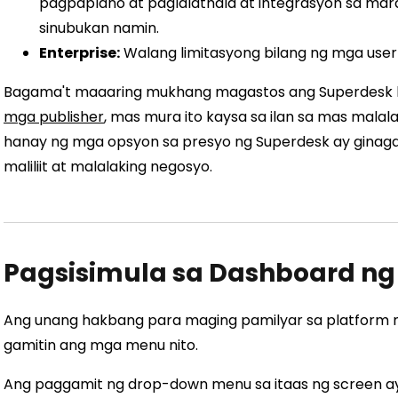
pagpaplano at paglalathala at integrasyon sa mar
sinubukan namin.
Enterprise:
Walang limitasyong bilang ng mga user
Bagama't maaaring mukhang magastos ang Superdesk
mga publisher
, mas mura ito kaysa sa ilan sa mas malal
hanay ng mga opsyon sa presyo ng Superdesk ay ginaga
maliliit at malalaking negosyo.
Pagsisimula sa Dashboard ng
Ang unang hakbang para maging pamilyar sa platform
gamitin ang mga menu nito.
Ang paggamit ng drop-down menu sa itaas ng screen a