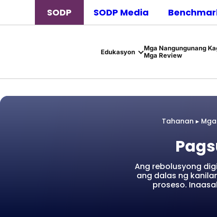
SODP
SODP Media
Benchmark
Mga Nangungunang Kag
Edukasyon
Mga Review
Tahanan
▸
Mga 
Pags
Ang rebolusyong di
ang dalas ng kanila
proseso. Inaas