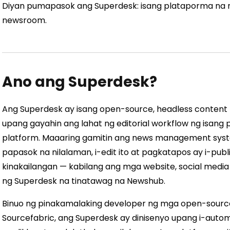
Diyan pumapasok ang Superdesk: isang plataporma na na
newsroom.
Ano ang Superdesk?
Ang Superdesk ay isang open-source, headless conten
upang gayahin ang lahat ng editorial workflow ng isang
platform. Maaaring gamitin ang news management sys
papasok na nilalaman, i-edit ito at pagkatapos ay i-pub
kinakailangan — kabilang ang mga website, social media 
ng Superdesk na tinatawag na Newshub.
Binuo ng pinakamalaking developer ng mga open-source
Sourcefabric, ang Superdesk ay dinisenyo upang i-auto