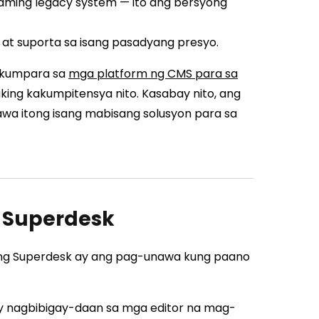
aming legacy system — ito ang bersyong
 at suporta sa isang pasadyang presyo.
 kumpara sa
mga platform ng CMS para sa
aking kakumpitensya nito. Kasabay nito, ang
wa itong isang mabisang solusyon para sa
 Superdesk
 ng Superdesk ay ang pag-unawa kung paano
y nagbibigay-daan sa mga editor na mag-