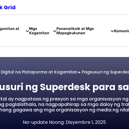
 Grid
amitan at
Mga
Pananaliksik at Mga
Komuni
Kagamitan
Mapagkukunan
Digital na Plataporma at Kagamitan
▸
Pagsusuri ng Superde
usuri ng Superdesk para sa
gital ay nagpataas ng presyon sa mga organisasyon n
ng paglalathala, na nagpapahirap sa mga daloy ng tra
ahang gagawa ang mga organisasyon ng media ng nila
Na-update Noong: Disyembre 1, 2025