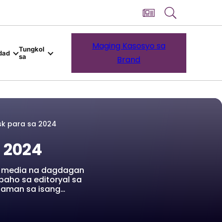
Maging Kasosyo sa
Tungkol
dad
sa
Brand
sk para sa 2024
 2024
g media na dagdagan
baho sa editoryal sa
laman sa isang…