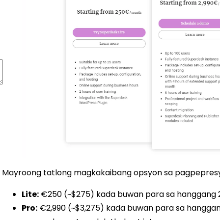
Mayroong tatlong magkakaibang opsyon sa pagpepresyo
Lite:
€250 (~$275) kada buwan para sa hanggang 
Pro:
€2,990 (~$3,275) kada buwan para sa hanggan