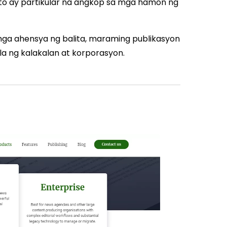
 ito ay partikular na angkop sa mga hamon ng
ga ahensya ng balita, maraming publikasyon
a ng kalakalan at korporasyon.