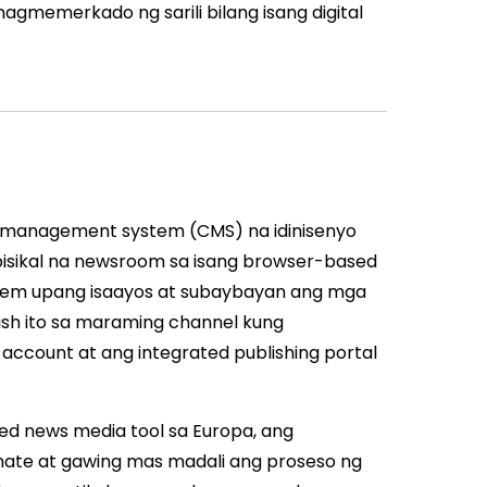
gmemerkado ng sarili bilang isang digital
t management system (CMS) na idinisenyo
 pisikal na newsroom sa isang browser-based
tem upang isaayos at subaybayan ang mga
lish ito sa maraming channel kung
account at ang integrated publishing portal
d news media tool sa Europa, ang
mate at gawing mas madali ang proseso ng